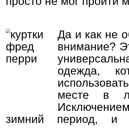
просто не мог пройти 
Да и как не 
внимание? Э
универсаль
одежда, ко
использов
месте в л
Исключени
зимний период, и