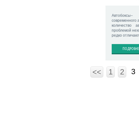
Автобоксы
современного 
количество а
проблемой нех
редко отличают
ПОДРОБНЕ
3
<<
1
2