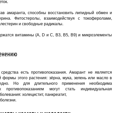
еток.
тав амаранта, способны восстановить липидный обмен и
ерина. Фитостеролы, взаимодействуя с токоферолами,
олестерин и свободные радикалы.
ржатся витамины (A, D и C, B3, B5, B9) и микроэлементы
менению
 средства есть противопоказания. Амарант не является
формы этого растения: зёрна, мука, зелень или масло в
редно. Но для длительного применения необходима
к противопоказанием могут стать индивидуальная
олевания: холецистит, панкреатит,
болезни.