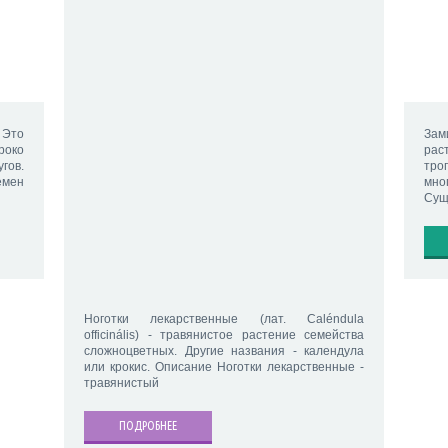
 Это
Зам
роко
рас
гов.
тро
емен
мн
Сущ
Ноготки лекарственные (лат. Caléndula
officinális) - травянистое растение семейства
сложноцветных. Другие названия - календула
или крокис. Описание Ноготки лекарственные -
травянистый
ПОДРОБНЕЕ