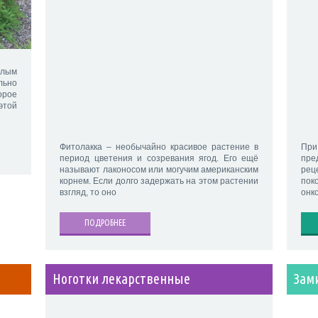
елым
льно
рое
этой
Фитолакка – необычайно красивое растение в
При
период цветения и созревания ягод. Его ещё
пре
называют лаконосом или могучим американским
рец
корнем. Если долго задержать на этом растении
пок
взгляд, то оно
онк
ПОДРОБНЕЕ
Ноготки лекарственные
Зам