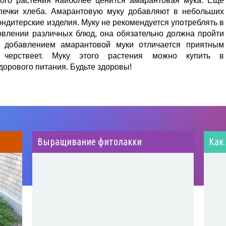
ого растения наиболее ценится амарантовая мука. Ещё
печки хлеба. Амарантовую муку добавляют в небольших
ондитерские изделия. Муку не рекомендуется употреблять в
овлении различных блюд, она обязательно должна пройти
с добавлением амарантовой муки отличается приятным
 черствеет. Муку этого растения можно купить в
орового питания. Будьте здоровы!
Выращивание фитолакки
Как