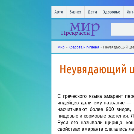
Авто
Бизнес
Дети
Здоровье
Инт
Мир
»
Красота и гигиена
» Неувядающий цве
Неувядающий ц
С греческого языка амарант пе
индейцев дали ему название — 
насчитывают более 900 видов, 
пищевые и кормовые растения. Л
Руси его называли щирица, ко
свойствах амаранта слагались л