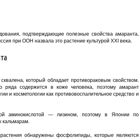
дования, подтверждающие полезные свойства амаранта,
сия при ООН назвала это растение культурой XXI века.
нта
 сквалена, который обладает противораковым свойством.
го ряда содержится в коже человека, поэтому амарант
ии и косметологии как противовоспалительное средство и
мой аминокислотой — лизином, поэтому в Японии по
к кальмарам.
е растения обнаружены фосфолипиды, которые являются