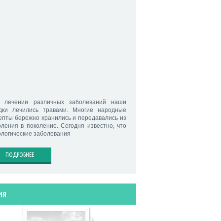
 лечении различных заболеваний наши
дки лечились травами. Многие народные
епты бережно хранились и передавались из
оления в поколение. Сегодня известно, что
ологические заболевания
ПОДРОБНЕЕ
ия