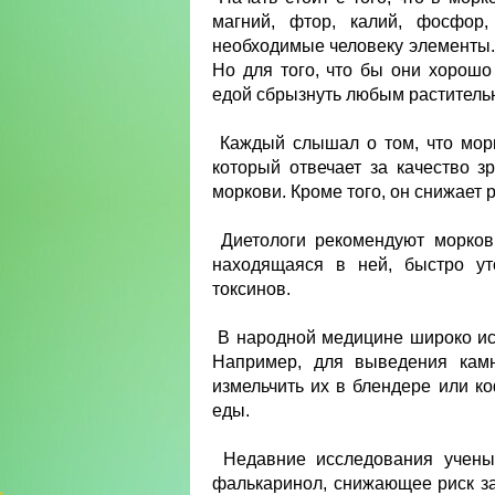
магний, фтор, калий, фосфор,
необходимые человеку элементы. 
Но для того, что бы они хорош
едой сбрызнуть любым растител
Каждый слышал о том, что морко
который отвечает за качество з
моркови. Кроме того, он снижает 
Диетологи рекомендуют морковн
находящаяся в ней, быстро ут
токсинов.
В народной медицине широко исп
Например, для выведения камн
измельчить их в блендере или ко
еды.
Недавние исследования ученых
фалькаринол, снижающее риск за