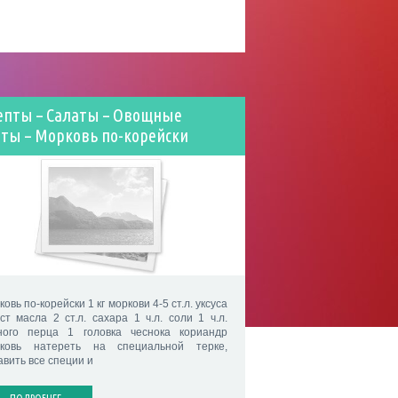
епты – Салаты – Овощные
аты – Морковь по-корейски
овь по-корейски 1 кг моркови 4-5 ст.л. уксуса
 ст масла 2 ст.л. сахара 1 ч.л. соли 1 ч.л.
ного перца 1 головка чеснока кориандр
ковь натереть на специальной терке,
авить все специи и