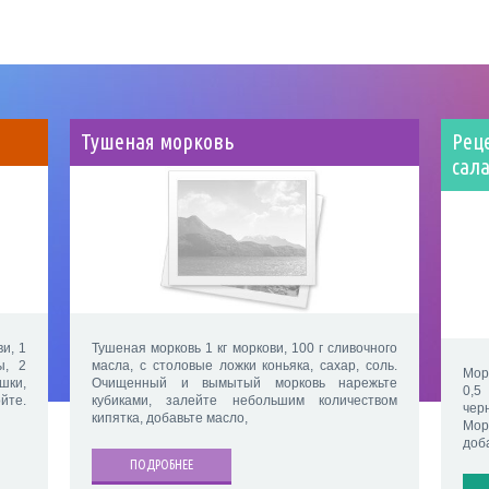
Тушеная морковь
Рец
сал
ви, 1
Тушеная морковь 1 кг моркови, 100 г сливочного
ы, 2
масла, с столовые ложки коньяка, сахар, соль.
Морк
шки,
Очищенный и вымытый морковь нарежьте
0,5
йте.
кубиками, залейте небольшим количеством
чер
кипятка, добавьте масло,
Мор
доб
ПОДРОБНЕЕ