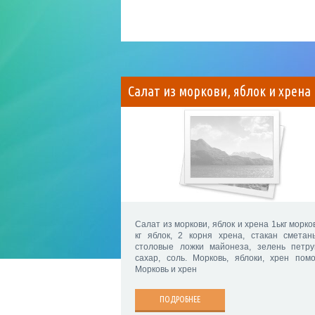
Салат из моркови, яблок и хрена
Салат из моркови, яблок и хрена 1ькг морко
кг яблок, 2 корня хрена, стакан сметан
столовые ложки майонеза, зелень петру
сахар, соль. Морковь, яблоки, хрен помо
Морковь и хрен
ПОДРОБНЕЕ