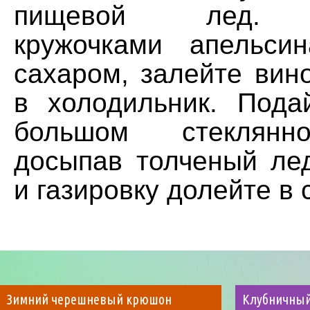
пищевой лед. Н
кружочками апельси
сахаром, залейте вин
в холодильник. Под
большом стеклянн
досыпав толченый ле
и газировку долейте в 
Зимний черешневый крюшон
Клубничны