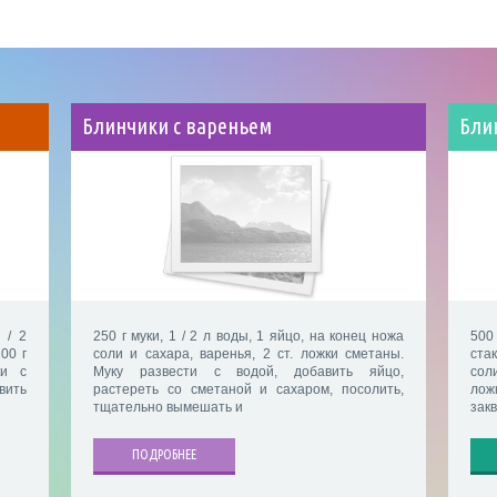
Блинчики с вареньем
Бли
 / 2
250 г муки, 1 / 2 л воды, 1 яйцо, на конец ножа
500 
00 г
соли и сахара, варенья, 2 ст. ложки сметаны.
ста
ки с
Муку развести с водой, добавить яйцо,
сол
вить
растереть со сметаной и сахаром, посолить,
лож
тщательно вымешать и
зак
ПОДРОБНЕЕ