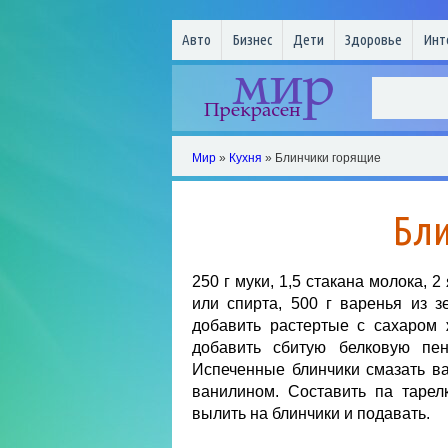
Авто
Бизнес
Дети
Здоровье
Инт
Мир
»
Кухня
» Блинчики горящие
Бл
250 г муки, 1,5 стакана молока, 2 
или спирта, 500 г варенья из з
добавить растертые с сахаром 
добавить сбитую белковую пен
Испеченные блинчики смазать ва
ванилином. Составить па тарелк
вылить на блинчики и подавать.