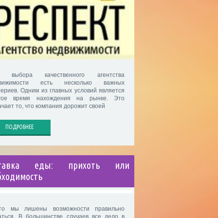
я выбора качественного агентства
движимости есть несколько важных
териев. Одним из главных условий является
гое время нахождения на рынке. Это
ачает то, что компания дорожит своей
ПОДРОБНЕЕ
ставка еды: прихоть или
бходимость
то мы лишены возможности правильно
аться. В большинстве случаев все дело в