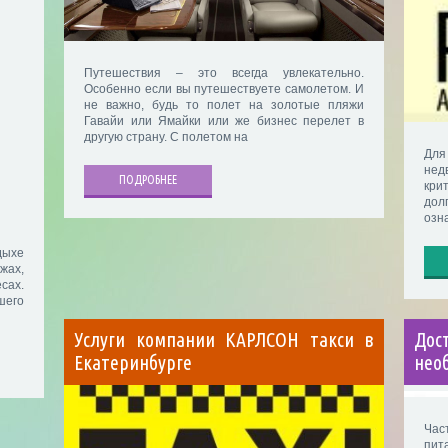
Путешествия – это всегда увлекательно.
Особенно если вы путешествуете самолетом. И
не важно, будь то полет на золотые пляжи
Гавайи или Ямайки или же бизнес перелет в
другую страну. С полетом на
Дл
не
ПОДРОБНЕЕ
кри
дол
озн
дыхе
жах,
сах.
шего
Услуги компании КАРЛСОН такси в
До
Екатеринбурге
нео
Час
пит