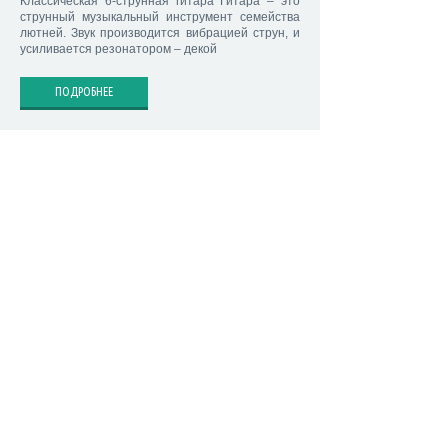
Классическая 6-струнная гитара Гитара – это
струнный музыкальный инструмент семейства
лютней. Звук производится вибрацией струн, и
усиливается резонатором – декой
ПОДРОБНЕЕ