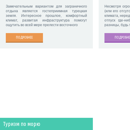
Замечательным вариантом для заграничного
Несмотря огро
отдыха является гостеприимная турецкая
(или его отсут
земля. Интересное прошлое, комфортный
климата, нере
климат, развитая инфраструктура помогут
отпуск где-н
ощутить во всей мере прелести восточного
разницы, будь 
ПОДРОБНЕЕ
ПОДРОБНЕ
Туризм по морю