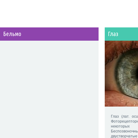
Бельмо
Глаз
Глаз (лат. oc
Фоторецептор
некоторых
Беспозвоночные
двустворчатые