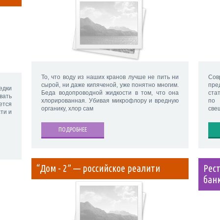
То, что воду из наших кранов лучше не пить ни
Сов
сырой, ни даже кипяченой, уже понятно многим.
пр
едки
Беда водопроводной жидкости в том, что она
ста
вать
хлорированная. Убивая микрофлору и вредную
по
ется
органику, хлор сам
све
ти и
ПОДРОБНЕЕ
“Дом - 2” — российское реалити
Рес
бан