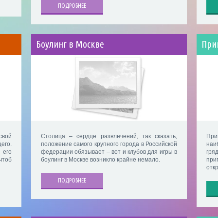
ПОДРОБНЕЕ
Боулинг в Москве
При
свой
Столица – сердце развлечений, так сказать,
При
его.
положение самого крупного города в Российской
наи
его
федерации обязывает – вот и клубов для игры в
гря
чтоб
боулинг в Москве возникло крайне немало.
при
отк
ПОДРОБНЕЕ