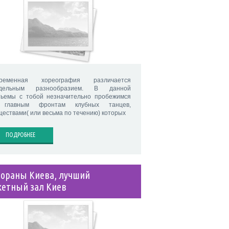
ременная хореография различается
едельным разнообразием. В данной
тьемы с тобой незначительно пробежимся
 главным фронтам клубных танцев,
ществами( или весьма по течению) которых
ПОДРОБНЕЕ
тораны Киева, лучший
кетный зал Киев