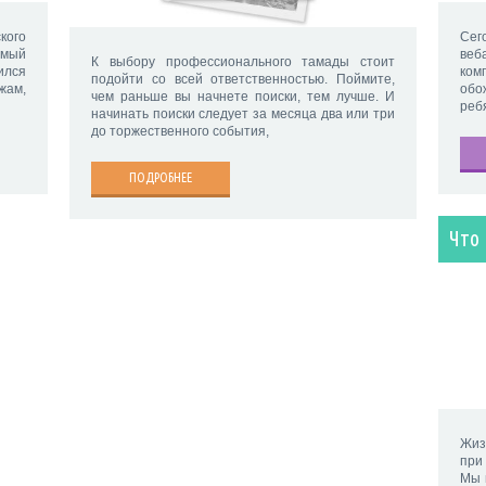
кого
Сег
амый
веб
К выбору профессионального тамады стоит
ился
ком
подойти со всей ответственностью. Поймите,
жам,
об
чем раньше вы начнете поиски, тем лучше. И
реб
начинать поиски следует за месяца два или три
до торжественного события,
ПОДРОБНЕЕ
Что 
Жиз
при
Мы 