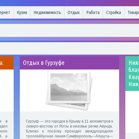
ернет
Кухня
Недвижимость
Отдых
Работа
Стройка
Товар
а.
Отдых в Гурзуфе
Ниж
бла
Ква
Ниж
я в
Гурзуф — это городок в Крыму в 11 километров к
дел
северо-востоку от Ялты в низовье речки Авунда.
ного
Близко к посёлку проходит междугородняя
й, а
троллейбусная линия Симферополь—Алушта—