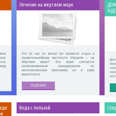
Лечение на мертвом море
ДОМ
ИДЕ
имые
Кто из нас не желал бы провести отдых в
хня,
изумительнейшем местности Израиля – на
До
та.
Мертвом море? Это море считается
бес
виду
необыкновенным рекордсменом по
озн
многочисленным признакам, но и сама
соп
вероятность
гос
ПОДРОБНЕЕ
роде
Вода с пользой
Сов
ре