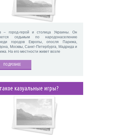
в – город-герой и столица Украины. Он
яется седьмым по народонаселению
реди городов Европы, опосля Парижа,
дона, Москвы, Санкт-Петербурга, Мадрида и
ижа. На его местности живет возле
ПОДРОБНЕЕ
 такое казуальные игры?