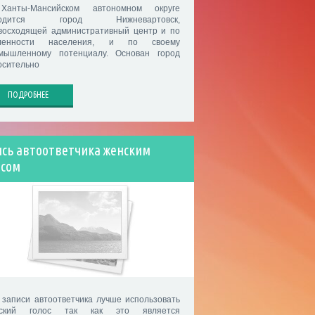
анты-Мансийском автономном округе
ходится город Нижневартовск,
восходящей административный центр и по
сленности населения, и по своему
мышленному потенциалу. Основан город
осительно
ПОДРОБНЕЕ
ись автоответчика женским
осом
 записи автоответчика лучше использовать
нский голос так как это является