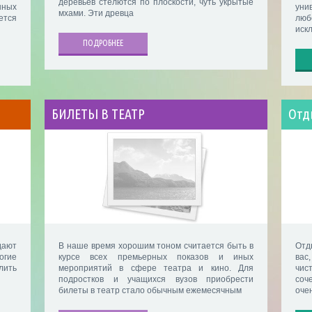
деревьев стелются по плоскости, чуть укрытые
нных
уни
мхами. Эти древца
ется
лю
иск
ПОДРОБНЕЕ
БИЛЕТЫ В ТЕАТР
Отд
дают
В наше время хорошим тоном считается быть в
Отд
огие
курсе всех премьерных показов и иных
вас
лить
мероприятий в сфере театра и кино. Для
чис
подростков и учащихся вузов приобрести
соч
билеты в театр стало обычным ежемесячным
очен