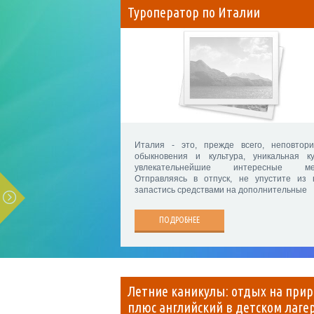
Туроператор по Италии
Италия - это, прежде всего, неповтор
обыкновения и культура, уникальная ку
увлекательнейшие интересные мес
Отправляясь в отпуск, не упустите из 
запастись средствами на дополнительные
ПОДРОБНЕЕ
Летние каникулы: отдых на при
плюс английский в детском лаге