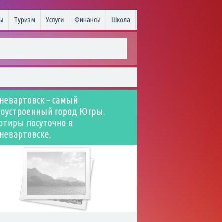
ы
Туризм
Услуги
Финансы
Школа
невартовск – самый
гоустроенный город Югры.
ртиры посуточно в
невартовске.