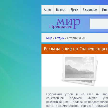
Авто
Бизнес
Дети
Здоровье
Инт
Мир
»
Отдых
» Страница 20
Реклама в лифтах Солнечногорск
Субботним утром в ни свет ни зар
собственном родимом лифте угля
рекламный щит. 1 половинка предоставлен
щита позаимствована торговой рекламо