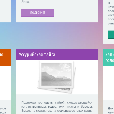
Ялта.
В Х
на
пре
ПОДРОБНЕЕ
чи
про
отн
по
Уссурийская тайга
Зап
гол
Подножья гор одеты тайгой, складывающейся
из лиственницы, кедра, ели, пихты и березы.
алое
Для
Выше, на скатах гор, на скальных основах корни
егда
же