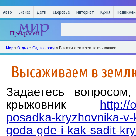
Авто
Бизнес
Дети
Здоровье
Интернет
Кухня
Недвижим
Мир
»
Отдых
»
Сад и огород
» Высаживаем в землю крыжовник
Высаживаем в земл
Задаетесь вопросом,
крыжовник
http://
posadka-kryzhovnika-v-
goda-gde-i-kak-sadit-kr