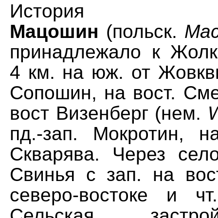
История
Мацошин
(польск.
Mac
принадлежало к Жолко
4 км. на юж. от Жовкв
Сопошин, на вост. Сме
вост Визенберг (нем.
W
пд.-зап. Мокротин, н
Скварява. Через сел
Свинья с зап. на вос
северо-востоке и ч
Сельская застр