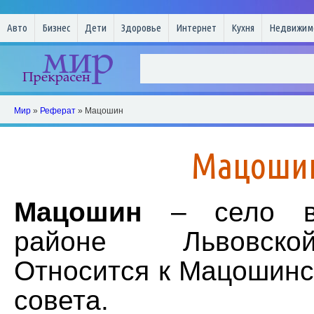
Авто
Бизнес
Дети
Здоровье
Интернет
Кухня
Недвижим
Мир
»
Реферат
» Мацошин
Мацоши
Мацошин
– село в 
районе Львовско
Относится к Мацошинс
совета.