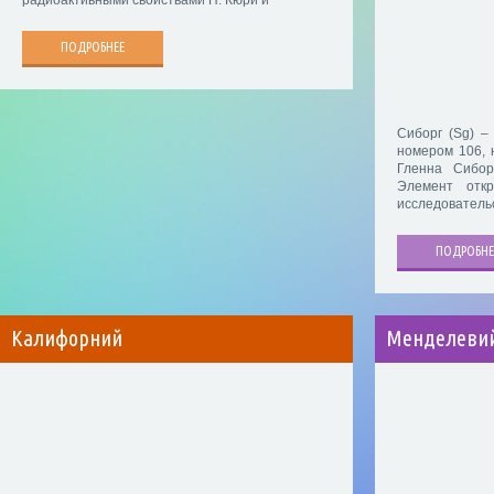
радиоактивными свойствами П. Кюри и
ПОДРОБНЕЕ
Сиборг (Sg) –
номером 106, 
Гленна Сибор
Элемент отк
исследовательс
ПОДРОБНЕ
Калифорний
Менделеви