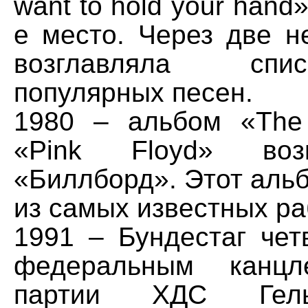
want to hold your hand
е место. Через две н
возглавляла сп
популярных песен.
1980 – альбом «The
«Pink Floyd» воз
«Биллборд». Этот аль
из самых известных ра
1991 – Бундестаг чет
федеральным канцл
партии ХДС Гель