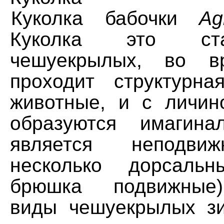
Куколка бабочки
Ag
Куколка это ст
чешуекрылых, во в
проходит структурна
животные, и с личин
образуются имагина
является неподвиж
несколько дорсальн
брюшка подвижные)
виды чешуекрылых з