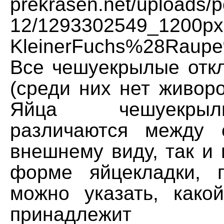
prekrasen.net/uploads/p
12/1293302549_1200px
KleinerFuchs%28Raupe%
Все чешуекрылые отк
(среди них нет живор
Яйца чешуекры
различаются между 
внешнему виду, так и
форме яйцекладки, 
можно указать, како
принадлежит яй