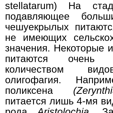
stellatarum) На ста
подавляющее больш
чешуекрылых питаютс
не имеющих сельскох
значения. Некоторые и
питаются очень о
количеством вид
олигофагия. Наприм
поликсена
(Zerynt
питается лишь 4-мя в
рода
Aristolochia.
За 