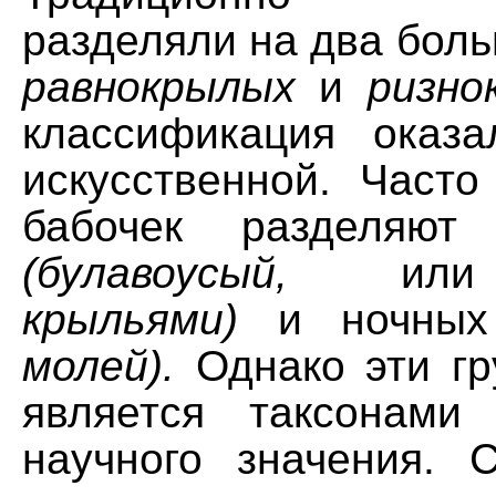
разделяли на два бол
равнокрылых
и
ризно
классификация оказ
искусственной. Часто
бабочек разделяют
(булавоусый,
ил
крыльями)
и ночны
молей).
Однако эти гр
является таксонам
научного значения. 