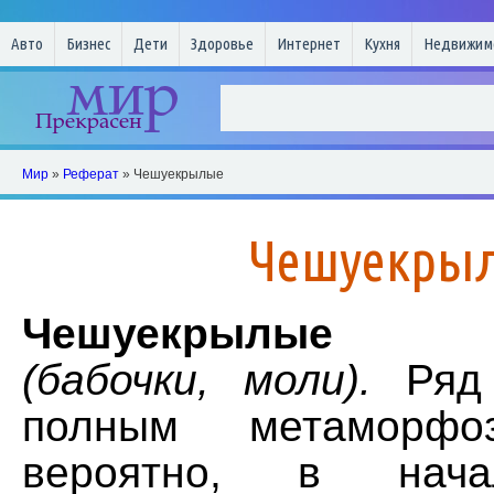
Авто
Бизнес
Дети
Здоровье
Интернет
Кухня
Недвижим
Мир
»
Реферат
» Чешуекрылые
Чешуекры
Чешуекрылые
(бабочки, моли).
Ряд 
полным метаморфоз
вероятно, в нача