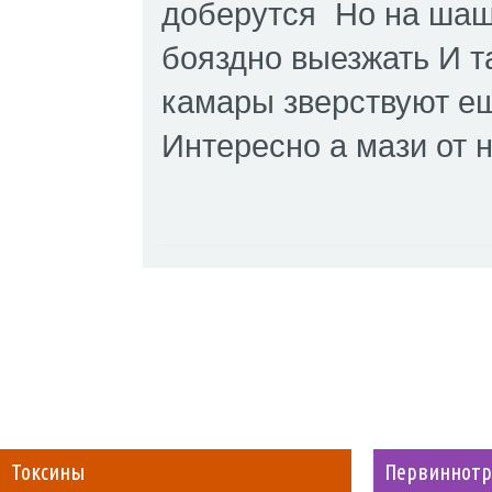
доберутся
Но на шаш
бояздно выезжать И т
камары зверствуют ещ
Интересно а мази от 
Токсины
Первиннотр