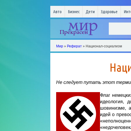
Авто
Бизнес
Дети
Здоровье
Инт
Мир
»
Реферат
» Национал-социализм
Нац
Не следует путать этот терми
Флаг немецки
идеология, д
шовинизме, а
идей о прево
«неполноцен
«недочеловека