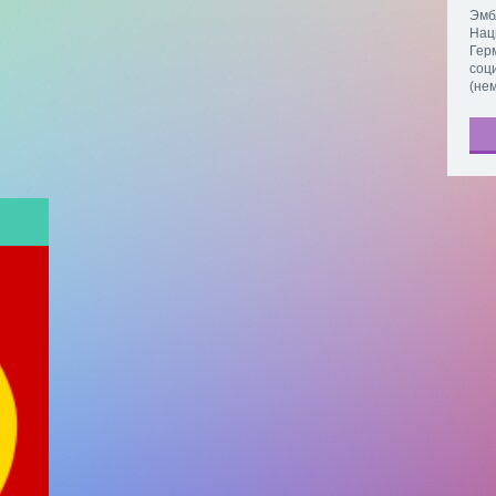
Эмб
Нац
Гер
соц
(нем