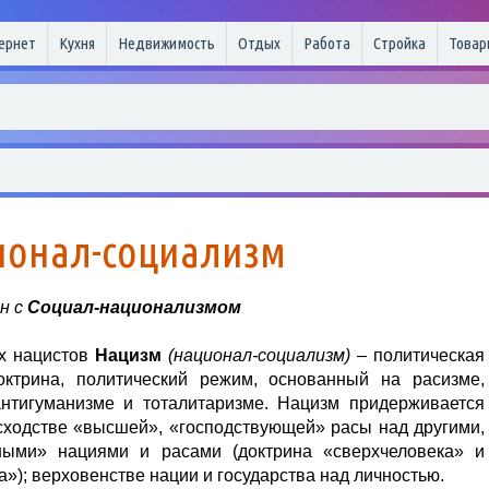
ернет
Кухня
Недвижимость
Отдых
Работа
Стройка
Товар
ионал-социализм
н с
Социал-национализмом
х нацистов
Нацизм
(национал-социализм)
– политическая
октрина, политический режим, основанный на расизме,
нтигуманизме и тоталитаризме. Нацизм придерживается
сходстве «высшей», «господствующей» расы над другими,
ными» нациями и расами (доктрина «сверхчеловека» и
»); верховенстве нации и государства над личностью.