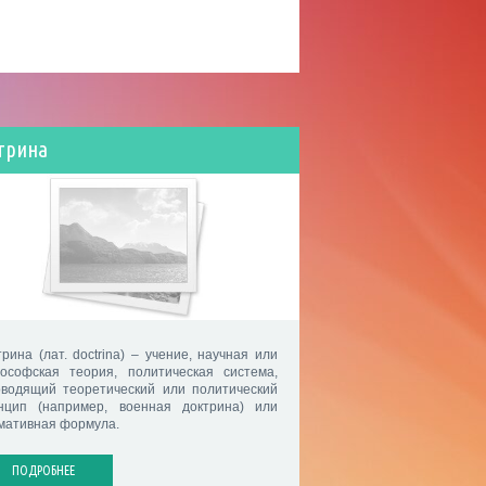
трина
трина (лат. doctrina) – учение, научная или
ософская теория, политическая система,
оводящий теоретический или политический
нцип (например, военная доктрина) или
мативная формула.
ПОДРОБНЕЕ