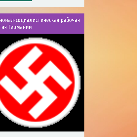
ионал-социалистическая рабочая
тия Германии