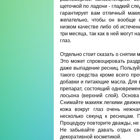
щеточкой по ладони - гладкий сле
гарантирует вам отличный мак
желательно, чтобы он вообще о
низком качестве либо об истечен
три месяца, так как в ней могут
глаз.
Отдельно стоит сказать о снятии
Это может спровоцировать разд
даже выпадение ресниц. Пользуй
такого средства кроме всего п
добавки и питающие масла. Для
препарат, состоящий одновремен
лосьона (верхний слой). Основа
Снимайте макияж легкими движен
кожа вокруг глаз очень нежна
несколько секунд к ресницам.
Процедуру повторите дважды, не р
Не забывайте давать отдых св
декоративной косметикой.