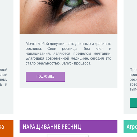
Мечта любой девушки – это длинные и красивые
ресницы. Свои ресницы, без клея и
наращивания, являются пределом мечтаний.
Благодаря современной медицине, сегодня это
стало реальностью. Запуск процесса
воей
Про
елый
при
ПОДРОБНЕЕ
шему
рес
ра и
тре
вып
ка
НАРАЩИВАНИЕ РЕСНИЦ
Агр