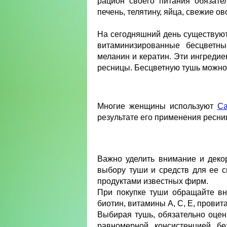
рацион своего питания обязате
печень, телятину, яйца, свежие ов
На сегодняшний день существуют
витаминизированные бесцветны
меланин и кератин. Эти ингреди
ресницы. Бесцветную тушь можно н
Многие женщины используют
Ca
результате его применения ресни
Важно уделить внимание и деко
выбору туши и средств для ее 
продуктами известных фирм.
При покупке туши обращайте вн
биотин, витамины А, С, Е, провит
Выбирая тушь, обязательно оцен
равномерной консистенцией бе