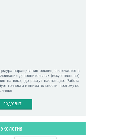
цедура наращивания ресниц заключается в
клеивании дополнительных (искусственных)
ниц на веко, где растут настоящие. Работа
бует точности и внимательности, поэтому ее
олняют
ПОДРОБНЕЕ
оэкология