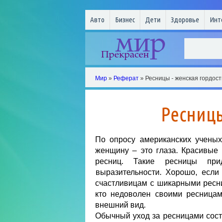
Авто
Бизнес
Дети
Здоровье
Инт
Мир
»
Реферат
» Ресницы - женская гордост
Ресницы
По опросу американских ученых
женщину – это глаза. Красивые
ресниц. Такие ресницы прид
выразительности.
Хорошо, если 
счастливицам с шикарными ресн
кто недоволен своими ресница
внешний вид.
Обычный уход за ресницами сост