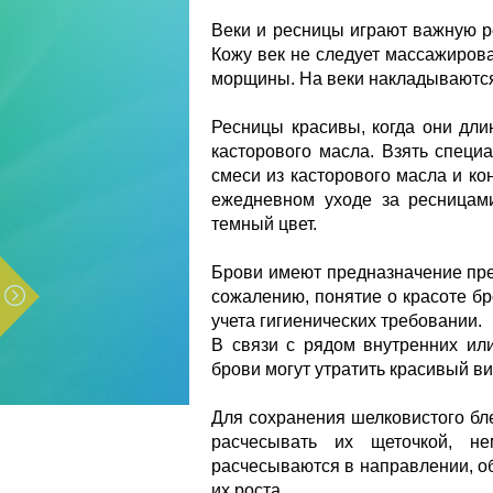
Веки и ресницы играют важную ро
Кожу век не следует массажирова
морщины. На веки накладываются 
Ресницы красивы, когда они дли
касторового масла. Взять специ
смеси из касторового масла и ко
ежедневном уходе за ресницами
темный цвет.
Брови имеют предназначение пред
сожалению, понятие о красоте б
учета гигиенических требовании.
В связи с рядом внутренних ил
брови могут утратить красивый ви
Для сохранения шелковистого бл
расчесывать их щеточкой, н
расчесываются в направлении, об
их роста.