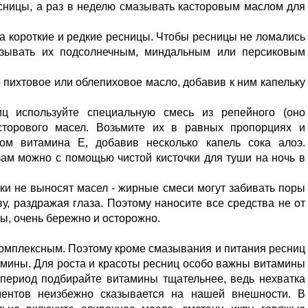
сницы, а раз в неделю смазывать касторовым маслом для
 короткие и редкие ресницы. Чтобы ресницы не ломались
азывать их подсолнечным, миндальным или персиковым
 пихтовое или облепиховое масло, добавив к ним капельку
ц используйте специальную смесь из репейного (оно
асторового масел. Возьмите их в равных пропорциях и
м витамина Е, добавив несколько капель сока алоэ.
зам можно с помощью чистой кисточки для туши на ночь в
еки не выносят масел - жирные смеси могут забивать поры
у, раздражая глаза. Поэтому наносите все средства не от
ны, очень бережно и осторожно.
комплексным. Поэтому кроме смазывания и питания ресниц
амины. Для роста и красоты ресниц особо важны витамины
о период подбирайте витамины тщательнее, ведь нехватка
ентов неизбежно сказывается на нашей внешности. В