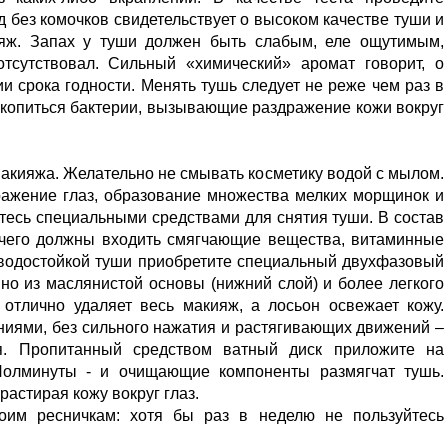
д без комочков свидетельствует о высоком качестве туши и
ияж. Запах у туши должен быть слабым, еле ощутимым,
тсутствовал. Сильный «химический» аромат говорит, о
ии срока годности. Менять тушь следует не реже чем раз в
 накопиться бактерии, вызывающие раздражение кожи вокруг
 макияжа. Желательно не смывать косметику водой с мылом.
ражение глаз, образование множества мелких морщинок и
тесь специальными средствами для снятия туши. В состав
рочего должны входить смягчающие вещества, витаминные
 водостойкой туши приобретите специальный двухфазовый
но из маслянистой основы (нижний слой) и более легкого
 отлично удаляет весь макияж, а лосьон освежает кожу.
иями, без сильного нажатия и растягивающих движений –
я. Пропитанный средством ватный диск приложите на
 Полминуты - и очищающие компоненты размягчат тушь.
астирая кожу вокруг глаз.
оим ресничкам: хотя бы раз в неделю не пользуйтесь