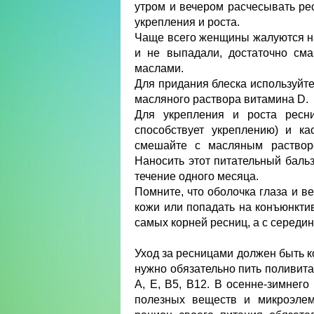
утром и вечером расчесывать ре
укрепления и роста.
Чаще всего женщины жалуются на
и не выпадали, достаточно см
маслами.
Для придания блеска используйте
масляного раствора витамина D.
Для укрепления и роста ресни
способствует укреплению) и к
смешайте с масляным растворо
Наносить этот питательный баль
течение одного месяца.
Помните, что оболочка глаза и в
кожи или попадать на конъюнктив
самых корней ресниц, а с середи
Уход за ресницами должен быть 
нужно обязательно пить поливит
А, Е, В5, B12. В осенне-зимнег
полезных веществ и микроэлем