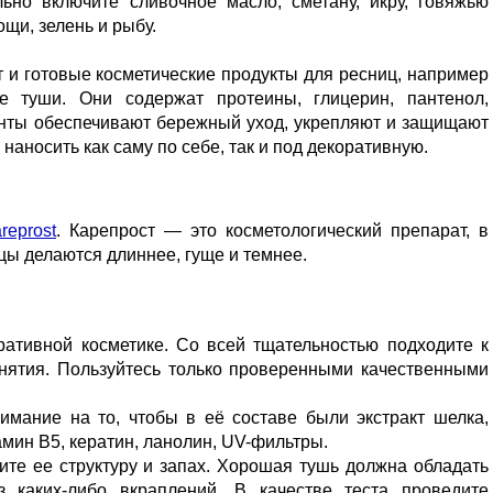
льно включите сливочное масло, сметану, икру, говяжью
ощи, зелень и рыбу.
 и готовые косметические продукты для ресниц, например
е туши. Они содержат протеины, глицерин, пантенол,
енты обеспечивают бережный уход, укрепляют и защищают
аносить как саму по себе, так и под декоративную.
reprost
. Карепрост — это косметологический препарат, в
цы делаются длиннее, гуще и темнее.
ративной косметике. Со всей тщательностью подходите к
снятия. Пользуйтесь только проверенными качественными
имание на то, чтобы в её составе были экстракт шелка,
амин В5, кератин, ланолин, UV-фильтры.
ите ее структуру и запах. Хорошая тушь должна обладать
з каких-либо вкраплений. В качестве теста проведите