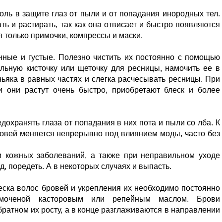
ль в защите глаз от пыли и от попадания инородных тел.
ть и растирать, так как она отвисает и быстро появляются
только примочки, компрессы и маски.
нные и густые. Полезно чистить их постоянно с помощью
альную кисточку или щеточку для ресницы, намочить ее в
ньяка в равных частях и слегка расчесывать ресницы. При
 они растут очень быстро, приобретают блеск и более
охранять глаза от попадания в них пота и пыли со лба. К
ровей меняется непрерывно под влиянием моды, часто без
и кожных заболеваний, а также при неправильном уходе
д, поредеть. А в некоторых случаях и выпасть.
еска волос бровей и укрепления их необходимо постоянно
емоченой касторовым или репейным маслом. Брови
ратном их росту, а в конце разглаживаются в направлении