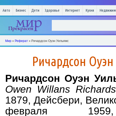
Авто
Бизнес
Дети
Здоровье
Интернет
Кухня
Недвижим
Мир
»
Реферат
» Ричардсон Оуэн Уильямс
Ричардсон Оуэн
Ричардсон Оуэн Уил
Owen Willans Richards
1879, Дейсбери, Велик
февраля 1959