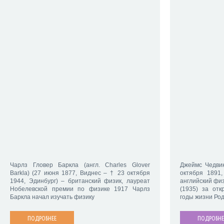
Чарлз Гловер Баркла (англ. Charles Glover
Джеймс Чедвик
Barkla) (27 июня 1877, Виднес – † 23 октября
октября 1891
1944, Эдинбург) – британский физик, лауреат
английский фи
Нобелевской премии по физике 1917 Чарлз
(1935) за отк
Баркла начал изучать физику
годы жизни Род
ПОДРОБНЕЕ
ПОДРОБНЕ