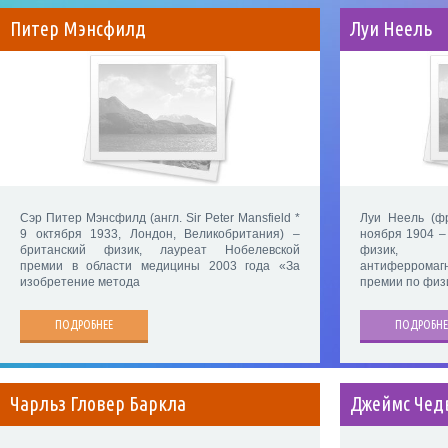
Питер Мэнсфилд
Луи Неель
Сэр Питер Мэнсфилд (англ. Sir Peter Mansfield *
Луи Неель (фр
9 октября 1933, Лондон, Великобритания) –
ноября 1904 –
британский физик, лауреат Нобелевской
физик, 
премии в области медицины 2003 года «За
антиферромаг
изобретение метода
премии по физи
ПОДРОБНЕЕ
ПОДРОБНЕ
Чарльз Гловер Баркла
Джеймс Чед