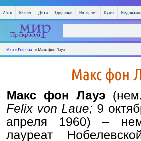
Авто
Бизнес
Дети
Здоровье
Интернет
Кухня
Недвижим
Мир
»
Реферат
» Макс фон Лауэ
Макс фон Л
Макс фон Лауэ
(не
Felix von Laue;
9 октяб
апреля 1960) – нем
лауреат Нобелевск