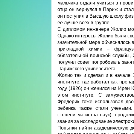
мальчика отдали учиться в пров
отца он вернулся в Париж и стал
он поступил в Высшую школу физи
ее лучше всех в группе.
С дипломом инженера Жолио мог
Однако интересы Жолио были ско
значительной мере объяснялось в
прикладной химии – француз
обязательной воинской службы,
получил совет попробовать заня
Парижского университета.
Жолио так и сделал и в начале 
институте, где работал как преп
году (1926) он женился на Ирен 
этом институте. С замужеств
Фредерик тоже использовал дво
ребенка также стали учеными. 
степени магистра наук), продол
звания за исследование электрох
Попытки найти академическую д