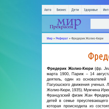
Авто
Бизнес
Дети
Здоровье
Инт
Мир
»
Реферат
» Фредерик Жолио-Кюри
Фред
Фредерик Жолио-Кюри
(фр.
Je
марта 1900, Париж – 14 авгус
деятель, один из основателей
Пагуошского движения ученых. 
Жолио-Кюри, 1935). Мужчина Ире
Французский физик Жан Фредер
детей в семье преуспевающего
которая происходила из состоя