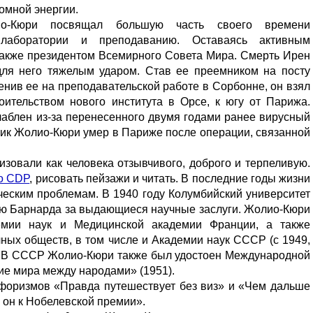
омной энергии.
о-Кюри посвящал большую часть своего времени
 лаборатории и преподаванию. Оставаясь активным
также президентом Всемирного Совета Мира. Смерть Ирен
ля него тяжелым ударом. Став ее преемником на посту
енив ее на преподавательской работе в Сорбонне, он взял
оительством нового института в Орсе, к югу от Парижа.
лаблен из-за перенесенного двумя годами ранее вирусный
ерик Жолио-Кюри умер в Париже после операции, связанной
зовали как человека отзывчивого, доброго и терпеливую.
o CDP
, рисовать пейзажи и читать. В последние годы жизни
еским проблемам. В 1940 году Колумбийский университет
ью Барнарда за выдающиеся научные заслуги. Жолио-Кюри
емии наук и Медицинской академии Франции, а также
ных обществ, в том числе и Академии наук СССР (с 1949,
). В СССР Жолио-Кюри также был удостоен Международной
ие мира между народами» (1951).
форизмов «Правда путешествует без виз» и «Чем дальше
 он к Нобелевской премии».