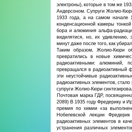
электроны), которые в том же 19
Андерсоном. Супруги Жолио-Кюри 
1933 года, а на самом начале 
конденсационной камеры тонкой
бора и алюминия альфа-радиаци
видилятися, но, их удивлению,
минут даже после того, как убира
Таким образом, Жолио-Кюри о
превратились в новые химичес
радиоактивными: алюминий, п
превращался в радиоактивный фо
эти неустойчивые радиоактивны
радиоактивных элементов, стало 
супруги Жолио-Кюри синтезирова
Почтовая марка ГДР, посвященна
2089) В 1935 году Фредерику и 
премия по химии «за выполнен
Нобелевской лекции Фредерик
радиоактивных элементов в кач
устранения различных элементо