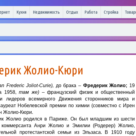
ернет
Кухня
Недвижимость
Отдых
Работа
Стройка
Товар
ерик Жолио-Кюри
an Frederic Joliot-Curie),
до брака –
Фредерик Жолио;
19
та 1958,
там же)
– французский физик и общественный
 и лидеров всемирного Движения сторонников мира и
Лауреат Нобелевской премии по химии (совместно с Ирен
н Жолио-Кюри.
ик Жолио родился в Париже. Он был младшим из шести
 коммерсанта Анри Жолио и Эмилии (Родерер) Жолио,
тельной протестантской семьи из Эльзаса. В 1910 году