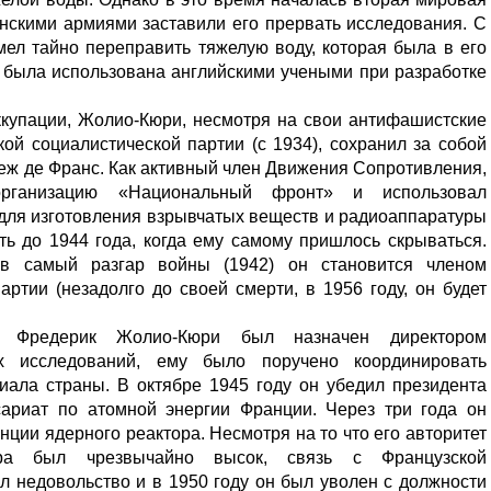
нскими армиями заставили его прервать исследования. С
ел тайно переправить тяжелую воду, которая была в его
а была использована английскими учеными при разработке
ккупации, Жолио-Кюри, несмотря на свои антифашистские
ой социалистической партии (с 1934), сохранил за собой
леж де Франс. Как активный член Движения Сопротивления,
организацию «Национальный фронт» и использовал
для изготовления взрывчатых веществ и радиоаппаратуры
ь до 1944 года, когда ему самому пришлось скрываться.
 в самый разгар войны (1942) он становится членом
ртии (незадолго до своей смерти, в 1956 году, он будет
 Фредерик Жолио-Кюри был назначен директором
х исследований, ему было поручено координировать
иала страны. В октябре 1945 году он убедил президента
ариат по атомной энергии Франции. Через три года он
нции ядерного реактора. Несмотря на то что его авторитет
ора был чрезвычайно высок, связь с Французской
л недовольство и в 1950 году он был уволен с должности