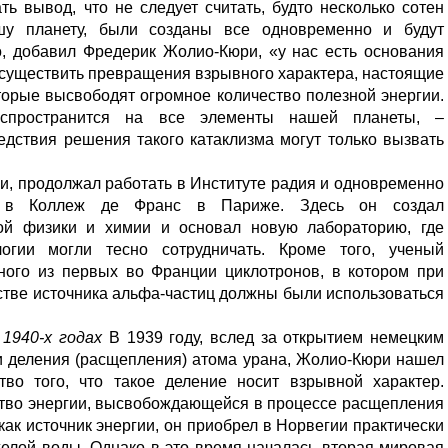
ть вывод, что не следует считать, будто несколько сотен
шу планету, были созданы все одновременно и будут
о, добавил Фредерик Жолио-Кюри, «у нас есть основания
осуществить превращения взрывного характера, настоящие
торые высвободят огромное количество полезной энергии.
аспространится на все элементы нашей планеты, –
едствия решения такого катаклизма могут только вызвать
и, продолжал работать в Институте радия и одновременно
а в Коллеж де Франс в Париже. Здесь он создал
ной физики и химии и основал новую лабораторию, где
огии могли тесно сотрудничать. Кроме того, ученый
дного из первых во Франции циклотронов, в котором при
стве источника альфа-частиц должны были использоваться
1940-х годах
В 1939 году, вслед за открытием немецким
и деления (расщепления) атома урана, Жолио-Кюри нашел
тво того, что такое деление носит взрывной характер.
ство энергии, высвобождающейся в процессе расщепления
как источник энергии, он приобрел в Норвегии практически
елой воды. Однако в это время началась вторая мировая