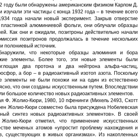
32 году были обнаружены американским физиком Карлом Д.
изучали эти частицы с конца 1932 года – в течение всего
1934 года начали новый эксперимент. Закрыв отверстие
 пластинкой алюминиевой фольги, они облучали образцы
ей. Как они и ожидали, позитроны действительно начали
 эмиссия позитронов продолжалась в течение нескольких
ли полониевый источник.
бнаружили, что некоторые образцы алюминия и бора
кие элементы. Более того, эти новые элементы были
оглощая два протона и два нейтрона альфа-частиц,
сфор, а бор – в радиоактивный изотоп азота. Поскольку
е элементы не были похожи ни на один из естественно
ясно, что они созданы искусственным путем. Впоследствии
ли большое количество новых радиоактивных элементов.
я Ф. Жолио-Кюри, 1980, 10 пфенинги (Михель 2493, Скотт
Ирен Жолио-Кюри совместно была присуждена Нобелевская
ный синтез новых радиоактивных элементов». В своей
 Жолио-Кюри отметил, что применение искусственных
естве меченых атомов «упростит проблему нахождения и
в, существующих в живых организмах». Из накопленных