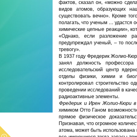
фактов, сказал он, «можно сдела
видов атомов, образующих на
существовать вечно». Кроме тог
полагать, что ученым … удастся 
химические цепные реакции», ко
«Однако, если разложение р
предупреждал ученый, – то посл
тревогу».
В 1937 году Фредерик Жолио-Кюр
занял должность профессор
исследовательский центр ядер
отделы физики, химии и биол
контролировал строительство о
проведении исследований в каче
радиоактивные элементы.
Фредерик и Ирен Жолио-Кюри в 
химиком Отто Ганом возможност
прямое физическое доказательс
Признавая, что огромное количе
атома, может быть использована 
все имеющиеся тогда запасы тяж