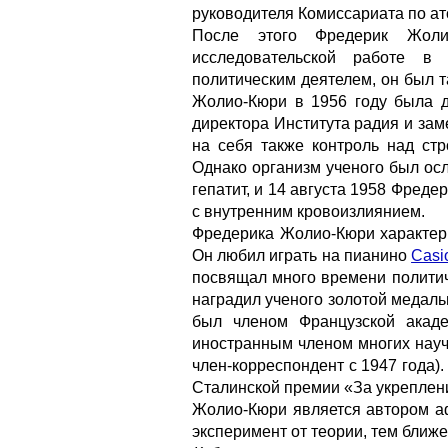
руководителя Комиссариата по ат
После этого Фредерик Жоли
исследовательской работе в
политическим деятелем, он был 
Жолио-Кюри в 1956 году была д
директора Института радия и зам
на себя также контроль над стр
Однако организм ученого был ос
гепатит, и 14 августа 1958 Фред
с внутренним кровоизлиянием.
Фредерика Жолио-Кюри характери
Он любил играть на пианино
Casi
посвящал много времени политич
наградил ученого золотой медал
был членом Французской акад
иностранным членом многих науч
член-корреспондент с 1947 года
Сталинской премии «За укреплен
Жолио-Кюри является автором а
эксперимент от теории, тем ближе