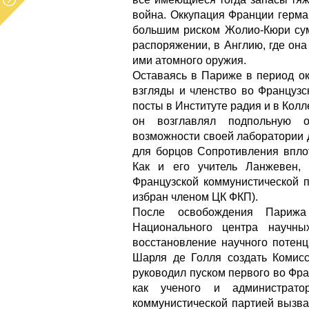
война. Оккупация Франции герма
большим риском Жолио-Кюри сум
распоряжении, в Англию, где он
ими атомного оружия.
Оставаясь в Париже в период о
взгляды и членство во Французск
посты в Институте радия и в Кол
он возглавлял подпольную 
возможности своей лаборатории 
для борцов Сопротивления вплот
Как и его учитель Ланжевен,
Французской коммунистической па
избран членом ЦК ФКП).
После освобождения Парижа
Национального центра научны
восстановление научного потенц
Шарля де Голля создать Комисс
руководил пуском первого во Фра
как ученого и администрат
коммунистической партией вызва