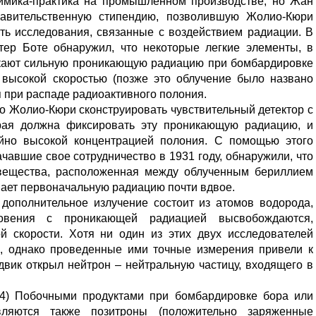
химика-практика на промышленном производстве, но Жан
авительственную стипендию, позволившую Жолио-Кюри
ать исследования, связанные с воздействием радиации. В
тер Боте обнаружил, что некоторые легкие элементы, в
ускают сильную проникающую радиацию при бомбардировке
 высокой скоростью (позже это облучение было названо
 при распаде радиоактивного полония.
о Жолио-Кюри сконструировать чувствительный детектор с
орая должна фиксировать эту проникающую радиацию, и
айно высокой концентрацией полония. С помощью этого
чавшие свое сотрудничество в 1931 году, обнаружили, что
 вещества, расположенная между облученным бериллием
вает первоначальную радиацию почти вдвое.
 дополнительное излучение состоит из атомов водорода,
новения с проникающей радиацией высвобождаются,
й скорости. Хотя ни один из этих двух исследователей
а, однако проведенные ими точные измерения привели к
двик открыл нейтрон – нейтральную частицу, входящего в
(1934) Побочными продуктами при бомбардировке бора или
ляются также позитроны (положительно заряженные