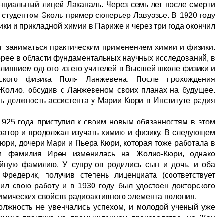
инциальный лицей Лаканаль. Через семь лет после смерти
 студентом Эколь пример сюперьер Лавуазье. В 1920 году
ки и прикладной химии в Париже и через три года окончил
 заниматься практическим применением химии и физики.
рее в области фундаментальных научных исследований, в
лиянием одного из его учителей в Высшей школе физики и
ского физика Поля Ланжевена. После прохождения
 Жолио, обсудив с Ланжевеном своих планах на будущее,
ть должность ассистента у Марии Кюри в Институте радия
1925 года приступил к своим новым обязанностям в этом
аратор и продолжал изучать химию и физику. В следующем
Кюри, дочери Мари и Пьера Кюри, которая тоже работала в
ом фамилия Ирен изменилась на Жолио-Кюри, однако
йную фамилию. У супругов родились сын и дочь, и оба
Фредерик, получив степень лиценциата (соответствует
жил свою работу и в 1930 году был удостоен докторского
имических свойств радиоактивного элемента полония.
олжность не увенчались успехом, и молодой ученый уже