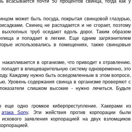
вь всасывается почти 50 процентов свинца, тогда как у
ом может быть посуда, покрытая свинцовой глазурью,
исадками. Свинец не распадается и не сгорает, поэтому
 выхлопных труб оседают вдоль дорог. Таким образом
илища и попадает в легкие. Еще одним загрязнителем
оторые использовались в помещениях, также свинцовые
капливается в организме, что приводит к отравлению.
 попадет в впищеварительную систему одновременно, это
ходу. Каждому нужно быть осведомленным в этом вопросе,
ью. Уровень содержания свинца в организме проверяют с
показатели слишком высокие - нужно лечиться. Будьте
 еще одно громкое киберпреступление. Хакерами из
а
атака Sony
. Эти жействия против корпорации были
 искового заявления корпорацией на двух взломщиков
корпорацией.