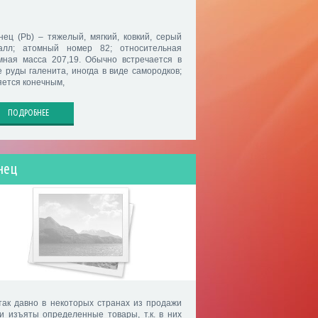
нец (Pb) – тяжелый, мягкий, ковкий, серый
алл; атомный номер 82; относительная
мная масса 207,19. Обычно встречается в
е руды галенита, иногда в виде самородков;
яется конечным,
ПОДРОБНЕЕ
нец
так давно в некоторых странах из продажи
и изъяты определенные товары, т.к. в них