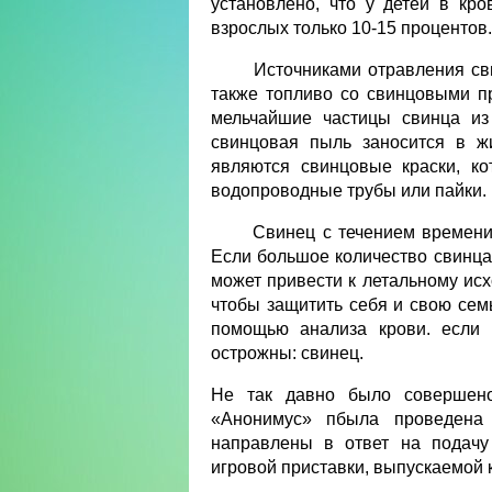
установлено, что у детей в кро
взрослых только 10-15 процентов.
Источниками отравления свинц
также топливо со свинцовыми пр
мельчайшие частицы свинца из
свинцовая пыль заносится в ж
являются свинцовые краски, к
водопроводные трубы или пайки.
Свинец с течением времени на
Если большое количество свинца
может привести к летальному ис
чтобы защитить себя и свою сем
помощью анализа крови. если 
острожны: свинец.
Не так давно было совершено
«Анонимус» пбыла проведен
направлены в ответ на подачу
игровой приставки, выпускаемой 