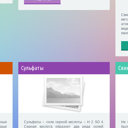
Сви
мет
ато
вид
явл
Сульфаты
Сви
нные
Сульфаты – соли серной кислоты – H 2 SO 4.
Не 
орые
Серная кислота образует два ряда солей:
был