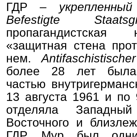
ГДР –
укрепленный
Befestigte Staatsg
пропагандистская
«защитная стена про
нем.
Antifaschistische
более 28 лет была
частью внутригерманс
13 августа 1961 и по
отделяла Западны
Восточного и близле
ГДР. Мур был одн