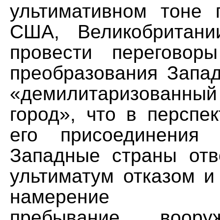
ультимативном тоне 
США, Великобритан
провести переговор
преобразования Запа
«демилитаризован
город», что в перспе
его присоединения
Западные страны отв
ультиматум отказом и
намерение гара
пребывание воор