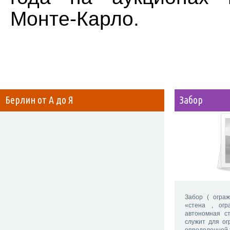
Монте-Карло.
Берлин от А до Я
Забор
Забор ( ограж
«стена , огр
автономная ст
служит для ог