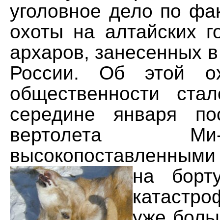
уголовное дело по фа
охоты на алтайских г
архаров, занесенных в
России. Об этой о
общественности ста
середине января по
вертолета М
высокопоставленным
на борт
катаст
уже боль