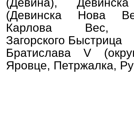
(Девина), Девинс
(Девинска Нова Ве
Карлова Вес, ка
Загорского Быстрица
Братиславa V (окру
Яровце, Петржалка, Р