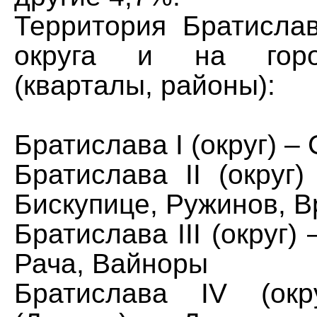
Территория Братисла
округа и на горо
(кварталы, районы):
Братиславa I (округ) –
Братиславa II (округ
Бискупице, Ружинов, В
Братиславa III (округ)
Рача, Вайноры
Братиславa IV (ок