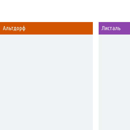
Альтдорф
Листаль