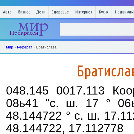
Авто
Бизнес
Дети
Здоровье
Интернет
Кухня
Недвижим
Мир
»
Реферат
» Братислава
Братисла
048.145 0017.113 Коо
08ь41 "с. ш. 17 ° 06ь
48.144722 ° с. ш. 17.11
48.144722, 17.112778