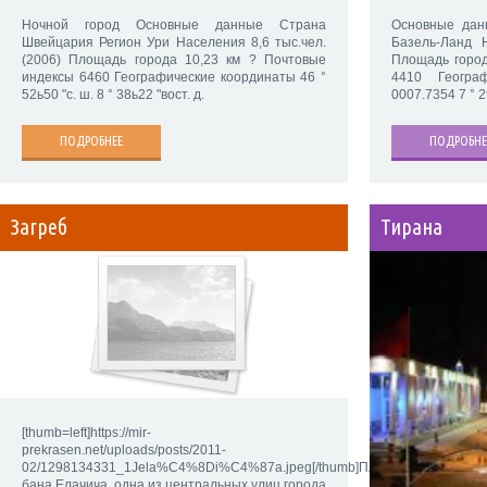
Ночной город Основные данные Страна
Основные дан
Швейцария Регион Ури Населения 8,6 тыс.чел.
Базель-Ланд Н
(2006) Площадь города 10,23 км ? Почтовые
Площадь город
индексы 6460 Географические координаты 46 °
4410 Геогра
52ь50 "с. ш. 8 ° 38ь22 "вост. д.
0007.7354 7 ° 29
ПОДРОБНЕЕ
ПОДРОБНЕ
Загреб
Тирана
[thumb=left]https://mir-
prekrasen.net/uploads/posts/2011-
02/1298134331_1Jela%C4%8Di%C4%87a.jpeg[/thumb]Площадь
бана Елачича, одна из центральных улиц города