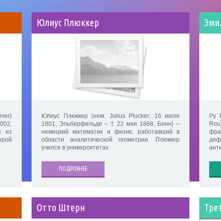
Юлиус Плюккер
Эми
mer)
Юлиус Плюккер (нем. Julius Plucker; 16 июля
Ру 
002,
1801, Эльберфельде – † 22 мая 1868, Бонн) –
Rou
н из
немецкий математик и физик, работавший в
фр
орой
области аналитической геометрии. Плюккер
ди
учился в университетах
ант
ПОДРОБНЕЕ
Отто Штерн
Тре