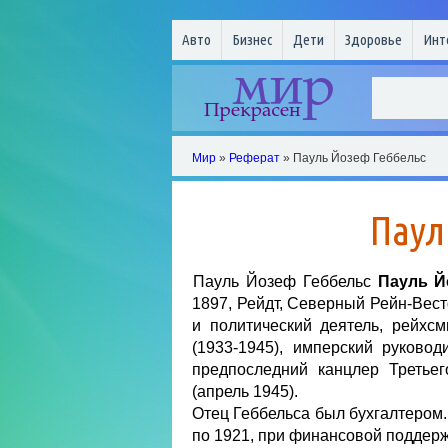
Авто
Бизнес
Дети
Здоровье
Инт
Мир
»
Реферат
» Пауль Йозеф Геббельс
Паул
Пауль Йозеф Геббельс
Пауль Й
1897, Рейдт, Северный Рейн-Вест
и политический деятель, рейхс
(1933-1945), имперский руково
предпоследний канцлер Третьег
(апрель 1945).
Отец Геббельса был бухгалтером.
по 1921, при финансовой поддерж