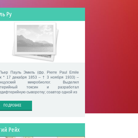
ль Ру
Пьер Пауль Эмиль (фр. Pierre Paul Emile
x * 17 декабря 1853 – † 3 ноября 1933) –
анцузский микробиолог. Выделил
фтерийный токсин и разработал
идифтерийную сыворотку; соавтор одной из
ПОДРОБНЕЕ
тий Рейх