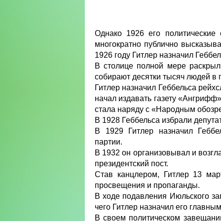
Однако 1926 его политические 
многократно публично высказывал
1926 году Гитлер назначил Гебб
В столице полной мере раскрыл
собирают десятки тысяч людей в 
Гитлер назначил Геббельса рейх
начал издавать газету «Ангрифф» 
стала наряду с «Народным обозр
В 1928 Геббельса избрали депутат
В 1929 Гитлер назначил Геббе
партии.
В 1932 он организовывал и возг
президентский пост.
Став канцлером, Гитлер 13 мар
просвещения и пропаганды.
В ходе подавления Июльского за
чего Гитлер назначил его главны
В своем политическом завещани