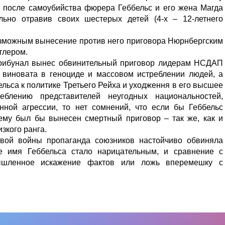
ь после самоубийства фюрера Геббельс и его жена Магда
льно отравив своих шестерых детей (4-х – 12-летнего
озможным вынесение против него приговора Нюрнбергским
итлером.
трибунал вынес обвинительный приговор лидерам НСДАП
о виновата в геноциде и массовом истреблении людей, а
ельса к политике Третьего Рейха и уходження в его высшее
еблению представителей неугодных национальностей,
енной агрессии, то нет сомнений, что если бы Геббельс
 ему был бы вынесен смертный приговор – так же, как и
зкого ранга.
вой войны пропаганда союзников настойчиво обвиняла
те имя Геббельса стало нарицательным, и сравнение с
ышленное искажение фактов или ложь вперемешку с