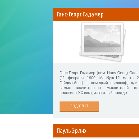
Ганс-Георг Гадамер
Ганс-Георг Гадамер (нем. Hans-Georg Gada
(11 февраля 1900, Марбург-12 марта 2
Гейдельберг) – немецкий философ, оди
самых значительных мыслителей вт
половины ХХ века, известный прежде
ПОДРОБНЕЕ
Пауль Эрлих