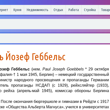
ернет
Кухня
Недвижимость
Отдых
Работа
Стройка
Товар
ь Йозеф Геббельс
озеф Геббельс
(нем.
Paul Joseph Goebbels
* 29 октября
фалия-† 1 мая 1945, Берлин) – немецкий государственный
министр народного просвещения и пропаганды Германии
дитель пропаганды НСДАП (с 1929), рейхсляйтер (1933),
о рейха (апрель-май 1945), комиссар обороны Берлина
 После окончания бюргершюле и гимназии в Рейдти с 1917
ке «Общества Альберта Магнуса», учился в университетах