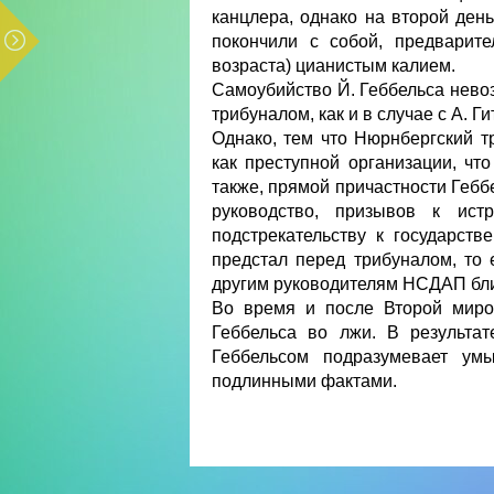
канцлера, однако на второй ден
покончили с собой, предварите
возраста) цианистым калием.
Самоубийство Й. Геббельса нев
трибуналом, как и в случае с А. Г
Однако, тем что Нюрнбергский 
как преступной организации, чт
также, прямой причастности Гебб
руководство, призывов к истр
подстрекательству к государств
предстал перед трибуналом, то
другим руководителям НСДАП бли
Во время и после Второй миро
Геббельса во лжи. В результа
Геббельсом подразумевает ум
подлинными фактами.