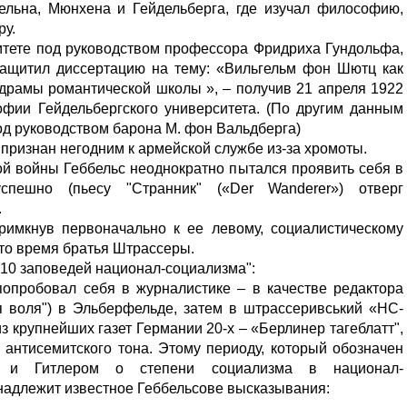
Кельна, Мюнхена и Гейдельберга, где изучал философию,
ру.
итете под руководством профессора Фридриха Гундольфа,
 защитил диссертацию на тему: «Вильгельм фон Шютц как
 драмы романтической школы », – получив 21 апреля 1922
офии Гейдельбергского университета. (По другим данным
од руководством барона М. фон Вальдберга)
ризнан негодним к армейской службе из-за хромоты.
й войны Геббельс неоднократно пытался проявить себя в
успешно (пьесу "Странник" («Der Wanderer») отверг
.
имкнув первоначально к ее левому, социалистическому
 то время братья Штрассеры.
"10 заповедей национал-социализма":
попробовал себя в журналистике – в качестве редактора
я воля") в Эльберфельде, затем в штрассеривський «НС-
з крупнейших газет Германии 20-х – «Берлинер тагеблатт",
 антисемитского тона. Этому периоду, который обозначен
 и Гитлером о степени социализма в национал-
надлежит известное Геббельсове высказывания: