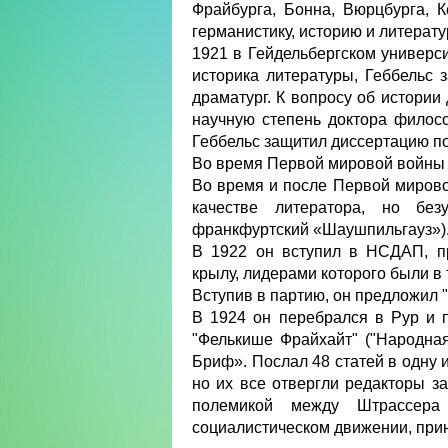
Фрайбурга, Бонна, Вюрцбурга, 
германистику, историю и литерату
1921 в Гейдельбергском универс
историка литературы, Геббельс
драматург. К вопросу об истории
научную степень доктора филос
Геббельс защитил диссертацию п
Во время Первой мировой войны п
Во время и после Первой мирово
качестве литератора, но без
франкфуртский «Шаушпильгауз»)
В 1922 он вступил в НСДАП, пр
крылу, лидерами которого были в
Вступив в партию, он предложил 
В 1924 он перебрался в Рур и 
"Фелькише Фрайхайт" ("Народна
Бриф». Послал 48 статей в одну и
но их все отвергли редакторы за
полемикой между Штрассера
социалистическом движении, при