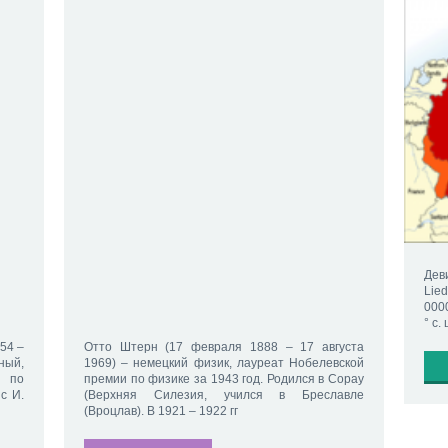
Деви
Lie
0000
° с.
854 –
Отто Штерн (17 февраля 1888 – 17 августа
ный,
1969) – немецкий физик, лауреат Нобелевской
 по
премии по физике за 1943 год. Родился в Сорау
с И.
(Верхняя Силезия, учился в Бреславле
(Вроцлав). В 1921 – 1922 гг