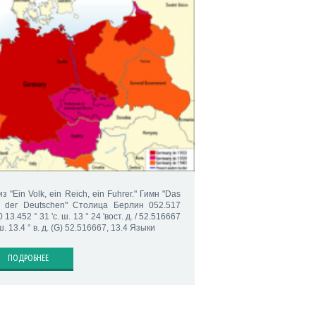
з "Ein Volk, ein Reich, ein Fuhrer." Гимн "Das
d der Deutschen" Столица Берлин 052.517
 13.452 ° 31 'с. ш. 13 ° 24 'вост. д. / 52.516667
 ш. 13.4 ° в. д. (G) 52.516667, 13.4 Языки
ПОДРОБНЕЕ