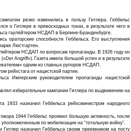
симпатии резко изменились в пользу Гитлера. Геббельс
ся о Гитлере в превосходных тонах, в результате чего в
ельса гауляйтером НСДАП в Берлине-Бранденбурге.
ись ораторские способности Геббельса. Его выступления
парке Люстгартен.
сляйтером НСДАП по вопросам пропаганды. В 1926 году он
(«Der Angriff»). Газета имела большой успех и в результате
евателем» одним из главных рупоров НСДАП.
ом рейхстага от нацистской партии.
льса Имперским руководителем пропаганды нацистской
лавлял избирательные кампании Гитлера по выдвижению на
та 1933 назначил Геббельса рейхсминистром народного
говора 1944 Геббельс проявил большую активность, после
м уполномоченным по мобилизации на "тотальную войну".
и Гитлер назначил Геббельса своим преемником на посту