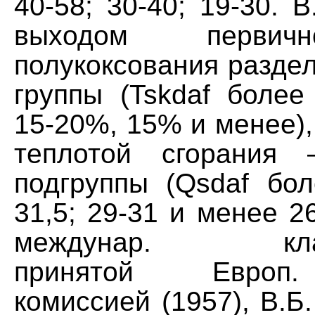
40-58; 30-40; 19-30. В
выходом первич
полукоксования разде
группы (Tskdaf более
15-20%, 15% и менее),
теплотой сгорания
подгруппы (Qsdaf бол
31,5; 29-31 и менее 26
междунар. класс
принятой Европ.
комиссией (1957), В.Б