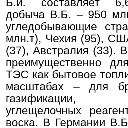
Б.и. составляет 6
добыча В.Б. – 950 млн
угледобывающие стр
млн.т), Чехия (95), СШ
(37), Австралия (33). 
преимущественно дл
ТЭС как бытовое топл
масштабах – для бр
газификации, пр
углещелочных реаген
воска. В Германии В.Б