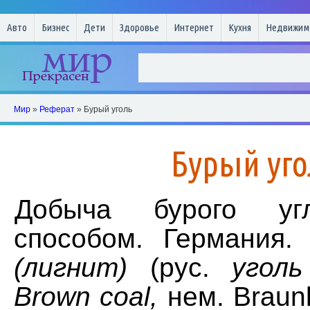
Авто
Бизнес
Дети
Здоровье
Интернет
Кухня
Недвижим
Мир
»
Реферат
» Бурый уголь
Бурый уго
Добыча бурого уг
способом. Германия
(лигнит)
(рус.
уголь
Brown coal,
нем. Braunk