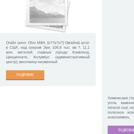
Огайо (англ. Ohio МФА: [o??a?o?] Овгайов) штат
в США, над озером Эри; 106,8 тыс. км ?, 11,1
млн. жителей; главные города: Кливленд,
Цинциннати, Колумбус (административный
центр); височинну-низменный
ПОДРОБНЕЕ
Химическая стр
уголь каменны
mineral coal; н
полезное иск
ископаемого,
ПОДРОБНЕ