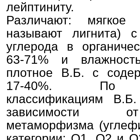
лейптиниту.
Различают: мягкое 
называют лигнита) 
углерода в органиче
63-71% и влажност
плотное В.Б. с соде
17-40%. По н
классификациям В.Б
зависимости 
метаморфизма (углефи
категории: О1, О2 и О