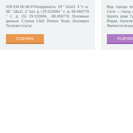
029.534 00-98.47Координаты: 29 ° 32ь01 .3 "с. ш.
Вид города и
98 ° 28ь11 .2 "зап. д. / 29.533694 ° с. ш. 98.469778
Сити – город
° с. д. (G) 29.533694, -98.469778 Основные
берегу реки Г
данные Страна США Регион Техас Основано
Йорка. Населе
Получил статус
Является втор
ПОДРОБНЕЕ
ПОДРОБНЕ