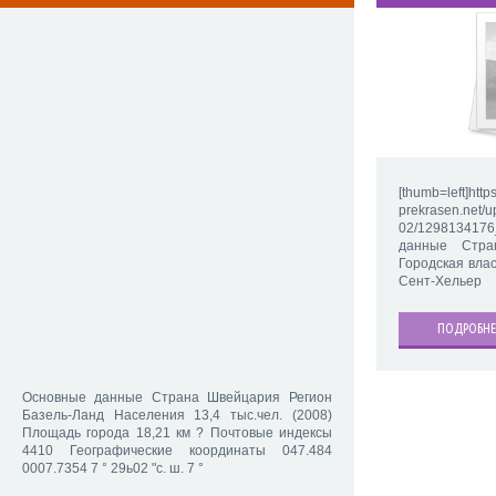
[thumb=left]https
prekrasen.net/u
02/1298134176
данные Стра
Городская вла
Сент-Хельер
ПОДРОБНЕ
Основные данные Страна Швейцария Регион
Базель-Ланд Населения 13,4 тыс.чел. (2008)
Площадь города 18,21 км ? Почтовые индексы
4410 Географические координаты 047.484
0007.7354 7 ° 29ь02 "с. ш. 7 °