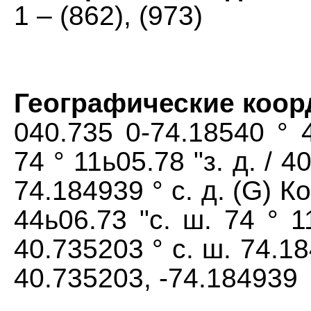
1 – (862), (973)
Географические коо
040.735 0-74.18540 ° 4
74 ° 11ь05.78 "з. д. / 4
74.184939 ° с. д. (G) К
44ь06.73 "с. ш. 74 ° 11
40.735203 ° с. ш. 74.18
40.735203, -74.184939