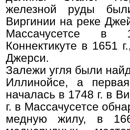
железной руды был
Виргинии на реке Джейм
Массачусетсе в 
Коннектикуте в 1651 г.
Джерси.
Залежи угля были найде
Иллинойсе, а перва
началась в 1748 г. в В
г. в Массачусетсе обн
медную жилу, в 166