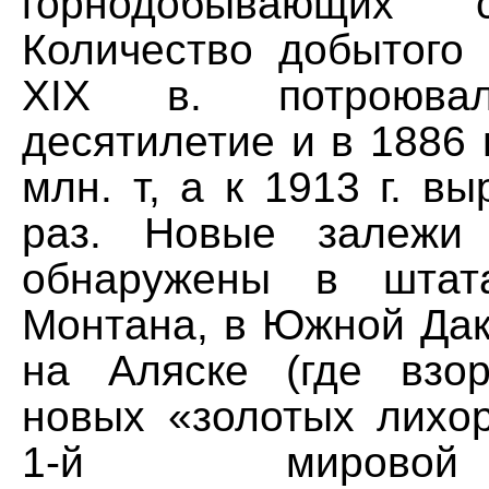
горнодобывающих 
Количество добытого 
XIX в. потроюва
десятилетие и в 1886 г
млн. т, а к 1913 г. в
раз. Новые залежи
обнаружены в штат
Монтана, в Южной Дак
на Аляске (где взо
новых «золотых лихор
1-й мирово