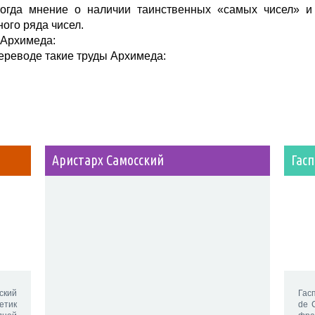
тогда мнение о наличии таинственных «самых чисел» и
ого ряда чисел.
 Архимеда:
ереводе такие труды Архимеда:
Аристарх Самосский
Гас
ский
Гас
етик
de 