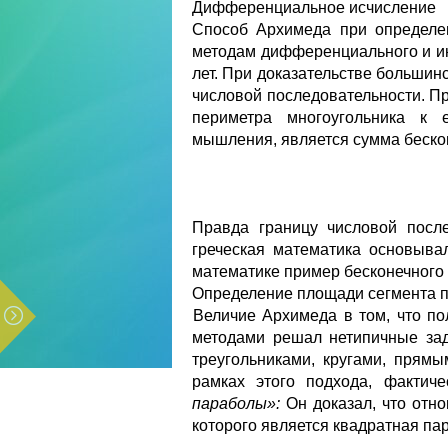
Дифференциальное исчисление
Способ Архимеда при определе
методам дифференциального и ин
лет. При доказательстве большин
числовой последовательности. П
периметра многоугольника к 
мышления, является сумма бескон
Правда границу числовой после
греческая математика основыва
математике пример бесконечного 
Определение площади сегмента 
Величие Архимеда в том, что п
методами решал нетипичные зад
треугольниками, кругами, прям
рамках этого подхода, фактич
параболы»:
Он доказал, что отн
которого является квадратная пар