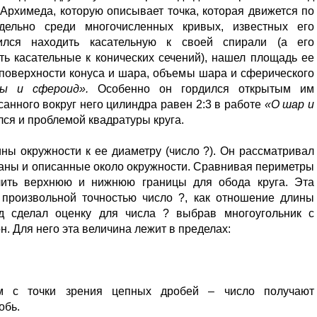
Архимеда, которую описывает точка, которая движется по
дельно среди многочисленных кривых, известных его
ился находить касательную к своей спирали (а его
ь касательные к конических сечений), нашел площадь ее
 поверхности конуса и шара, объемы шара и сферического
ы и сфероид».
Особенно он гордился открытым им
анного вокруг него цилиндра равен 2:3 в работе
«О шар и
ся и проблемой квадратуры круга.
ы окружности к ее диаметру (число ?). Он рассматривал
аны и описанные около окружности. Сравнивая периметры
лить верхнюю и нижнюю границы для обода круга. Эта
 произвольной точностью число ?, как отношение длины
ед сделал оценку для числа ? выбрав многоугольник с
. Для него эта величина лежит в пределах:
ым с точки зрения цепных дробей – число
получают
обь.