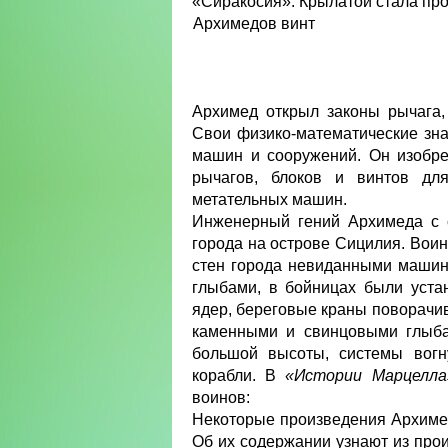
«Сиракосия». Крылатой стала пр
Архимедов винт
Архимед открыл законы рычага,
Свои физико-математические зн
машин и сооружений. Он изобре
рычагов, блоков и винтов для
метательных машин.
Инженерный гений Архимеда с с
города на острове Сицилия. Вои
стен города невиданными машин
глыбами, в бойницах были уст
ядер, береговые краны поворачив
каменными и свинцовыми глыба
большой высоты, системы вогн
корабли. В
«Истории Марцелла
воинов:
Некоторые произведения Архимеда
Об их содержании узнают из про