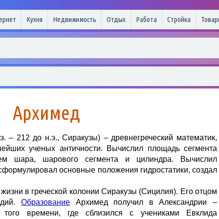
ернет
Кухня
Недвижимость
Отдых
Работа
Стройка
Товар
Архимед
.э. – 212 до н.э., Сиракузы) – древнегреческий математик,
нейших ученых античности. Вычислил площадь сегмента
ем шара, шарового сегмента и цилиндра. Вычислил
сформулировал основные положения гидростатики, создал
жизни в греческой колонии Сиракузы (Сицилия). Его отцом
идий.
Образование
Архимед получил в Александрии –
 того времени, где сблизился с учениками Евклида