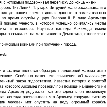
, с которыми поддерживал переписку до конца жизни.
ерон, Тит Ливий, Плутарх, Витрувий мало рассказывали о
от них до наших времен дошли данные о замечательных
е во время службы у царя Гиерона II. В лице Архимеда
й пример ученого, в котором успешно сочетались черты
аника и инженера. Научные взгляды Архимеда имели
крыто ссылался на материалиста Демокрита, относился с
 римскими воинами при получении города.
меда
и и статики является образцом приложений математики к
технике. Особенно важен его сочинение
«О плавающие
енитый закон гидростатики. Известна история о золотой
тав которого Архимед проверил при помощи найденного им
гда Архимед додумался как это сделать, он воскликнул
гая легенда рассказывает, что Архимед соорудил систему
дин человек мог опустить на воду огромный корабль