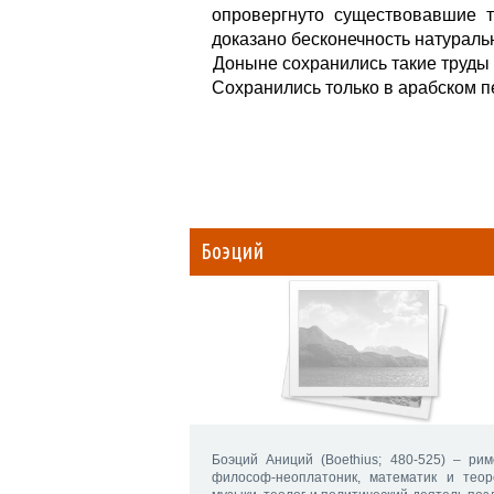
опровергнуто существовавшие 
доказано бесконечность натуральн
Доныне сохранились такие труды
Сохранились только в арабском п
Боэций
Боэций Аниций (Boethius; 480-525) – рим
философ-неоплатоник, математик и теор