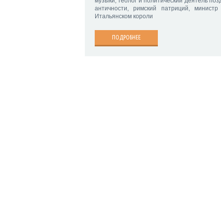
музыки, теолог и политический деятель поз
античности, римский патриций, министр
Итальянском короли
ПОДРОБНЕЕ