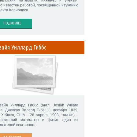
нцузский математик, инженер и ученый.
го известен работой, посвященной изучению
екта Кориолиса.
ПОДРОБНЕЕ
зайя Уиллард Гиббс
зайя Уиллард Гиббс (англ. Josiah Willard
bs, Джовсая Вилард Гибз; 11 декабря 1839,
-Хейвен, США – 28 апреля 1903, там же) –
риканский математик и физик, один из
ователей векторного