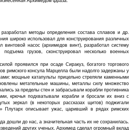
оизнесенная Архимедом фраза:
 разработал методы определения состава сплавов и др.
ания широко использовал для конструирования различных
л винтовой насос (архимедов винт), разработал систему
 подъема грузов, сконструировал несколько военных
илой проявился при осаде Сиракуз, богатого торгового
нов римского консула Марцелла были надолго задержаны у
ами: мощные катапульты прицельно стреляли каменными
ановлены метательные машины, металлы силу множество
ались за пределы стен и забрасывали корабли противника
ми, крючья подхватывали корабли и бросали их вниз с
утых зеркал (в некоторых рассказах щитов) поджигали
»
Плутарх описывает ужас, царивший в рядах римских
 дошли до нас, а значительная часть их не сохранилась.
изведений других ученых. Архимед сделал огромный вклад