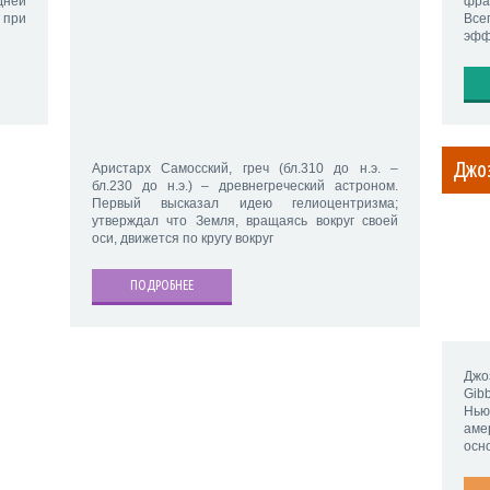
дней
фра
 при
Все
эфф
Джо
Аристарх Самосский, греч (бл.310 до н.э. –
бл.230 до н.э.) – древнегреческий астроном.
Первый высказал идею гелиоцентризма;
утверждал что Земля, вращаясь вокруг своей
оси, движется по кругу вокруг
ПОДРОБНЕЕ
Джо
Gib
Нью
аме
осн