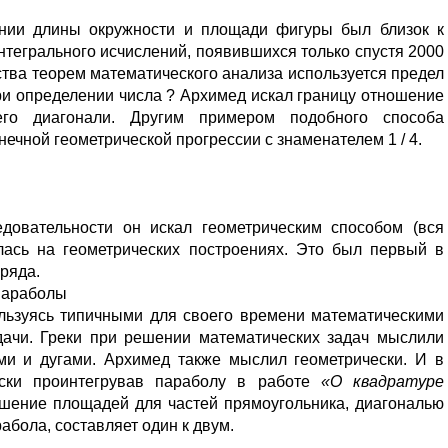
нии длины окружности и площади фигуры был близок к
тегрального исчислений, появившихся только спустя 2000
ства теорем математического анализа используется предел
ри определении числа ? Архимед искал границу отношение
его диагонали. Другим примером подобного способа
ечной геометрической прогрессии с знаменателем 1 / 4.
довательности он искал геометрическим способом (вся
лась на геометрических построениях. Это был первый в
ряда.
параболы
ользуясь типичными для своего времени математическими
ачи. Греки при решении математических задач мыслили
ыми и дугами. Архимед также мыслил геометрически. И в
ески проинтегрував параболу в работе
«О квадратуре
ошение площадей для частей прямоугольника, диагональю
абола, составляет один к двум.