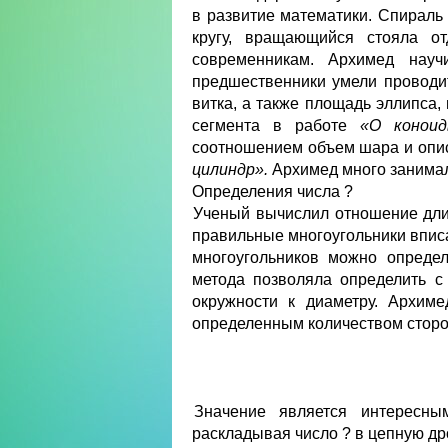
в развитие математики. Спираль 
кругу, вращающийся стояла от
современникам. Архимед науч
предшественники умели проводит
витка, а также площадь эллипса,
сегмента в работе
«О коноид
соотношением объем шара и опис
цилиндр».
Архимед много занимал
Определения числа ?
Ученый вычислил отношение длин
правильные многоугольники впис
многоугольников можно опреде
метода позволяла определить с
окружности к диаметру. Архим
определенным количеством сторон
Значение
является интересн
раскладывая число ? в цепную др