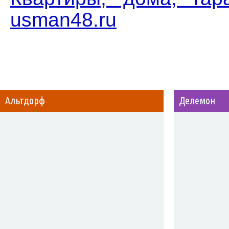
usman48.ru
Альтдорф
Делемон