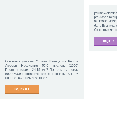
[thumb=left]https
prekrasen.net/u
02/129813433
бана Елачича, 
Основные данн
ПОДРОБНЕ
Основные данные Страна Швейцария Регион
Люцерн Населения 57,9 тыс.чел. (2006)
Площадь города 24,15 км ? Почтовые индексы
6000-6009 Географические координаты 0047.05
000008.347 ° 02ь59 "с. ш. 8 °
ПОДРОБНЕЕ