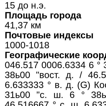
15 до н.э.
Площадь города
41,37 км
Почтовые индексы
1000-1018
Географические коо
046.517 0006.6334 6 ° 3
38ь00 "вост. д. / 46.
6.633333 ° в. д. (G) К
31ь00 "с. ш. 6 ° 38ь
46.516667 ° с. ш. 6.633