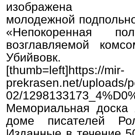
изображена дея
молодежной подпольно
«Непокоренная пол
возглавляемой комс
Убийвовк.
[thumb=left]https://mir-
prekrasen.net/uploads/p
02/1298133173_4%D
Мемориальная доска 
доме писателей Ро
Изданные в течение 50