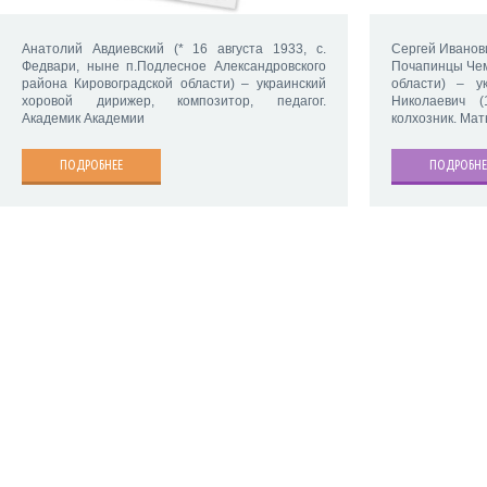
Анатолий Авдиевский (* 16 августа 1933, с.
Сергей Иванови
Федвари, ныне п.Подлесное Александровского
Почапинцы Чем
района Кировоградской области) – украинский
области) – у
хоровой дирижер, композитор, педагог.
Николаевич (
Академик Академии
колхозник. Мат
ПОДРОБНЕЕ
ПОДРОБНЕ