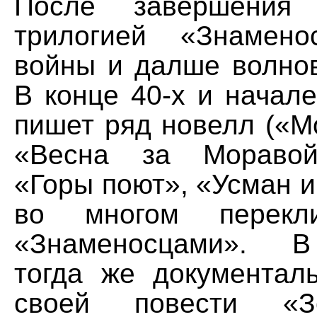
После завершения
трилогией «Знамено
войны и далше волнов
В конце 40-х и начале
пишет ряд новелл («М
«Весна за Моравой
«Горы поют», «Усман и 
во многом перекл
«Знаменосцами». В
тогда же документал
своей повести «З