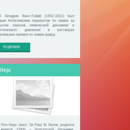
б Хендрик Вант-Гофф (1852-1911) был
вым Нобелевским лауреатом по химии за
рытие законов химической динамики и
мотического давления в растворах
елевская премия по химии (швед.
ПОДРОБНЕЕ
 Нерс
 Пол Нерс (англ. Sir Paul M. Nurse; родился
января 1949) – британский биохимик,