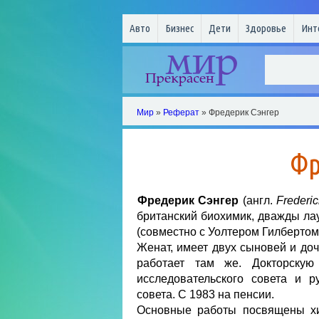
Авто
Бизнес
Дети
Здоровье
Инт
Мир
»
Реферат
» Фредерик Сэнгер
Фр
Фредерик Сэнгер
(англ.
Frederic
британский биохимик, дважды лау
(совместно с Уолтером Гилбертом
Женат, имеет двух сыновей и доч
работает там же. Докторску
исследовательского совета и р
совета. С 1983 на пенсии.
Основные работы посвящены хи