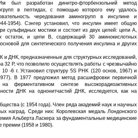
 Им был разработан динитро-фторбензольний метод
огрупп в пептидах, с помощью которого ему удалось
овательность чередования аминогрупп в инсулине и
44-1954). Сэнгер установил, что инсулин имеет общую
ри сульфидных мостики и состоит из двух цепей: цепи A,
х остаток, и цепи B, содержащий 30 аминокислотных
основой для синтетического получения инсулина и других
К и ДНК, предназначенные для структурных исследований,
 32 Р, что позволило осуществлять работы с чрезвычайно
0 -6 г. Установил структуру 5S PHK (120 основ, 1967) и
1977). В 1977 предложил метод расшифровки первичной
 на ферментативном синтезе высокорадиоактивных
ности ДНК на однонитчастий ДНК, исследуется, как на
бщества (с 1954 года). Член ряда академий наук и научных
ных наград. Среди них: Королевская медаль Лондонского
премия Альберта Ласкера за фундаментальные медицинские
 премии (1958 и 1980).