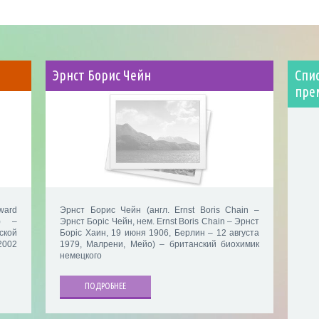
Эрнст Борис Чейн
Спи
пре
ward
Эрнст Борис Чейн (англ. Ernst Boris Chain –
ж) –
Эрнст Борiс Чейн, нем. Ernst Boris Chain – Эрнст
ской
Борiс Хаин, 19 июня 1906, Берлин – 12 августа
2002
1979, Малрени, Мейо) – британский биохимик
немецкого
ПОДРОБНЕЕ