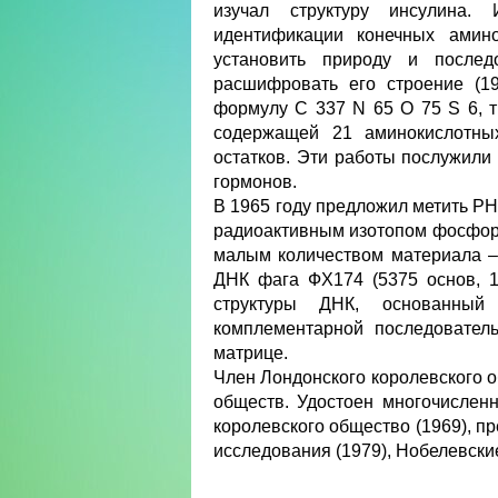
изучал структуру инсулина.
идентификации конечных амин
установить природу и послед
расшифровать его строение (19
формулу C 337 N 65 O 75 S 6, т
содержащей 21 аминокислотны
остатков. Эти работы послужили 
гормонов.
В 1965 году предложил метить РН
радиоактивным изотопом фосфора
малым количеством материала – 1
ДНК фага ФХ174 (5375 основ, 
структуры ДНК, основанный
комплементарной последователь
матрице.
Член Лондонского королевского о
обществ. Удостоен многочислен
королевского общество (1969), 
исследования (1979), Нобелевские