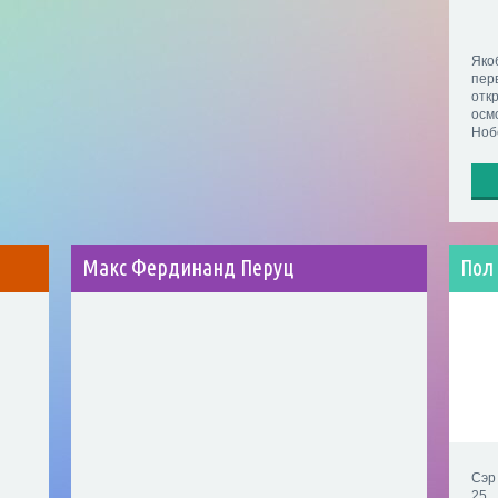
Яко
пер
отк
ос
Ноб
Макс Фердинанд Перуц
Пол
Сэр
25 