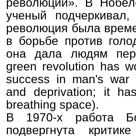
революции». В Нобел
ученый подчеркивал,
революция была врем
в борьбе против голо
она дала людям пер
green revolution has w
success in man's war 
and deprivation; it h
breathing space).
В 1970-х работа Б
подвергнута критик