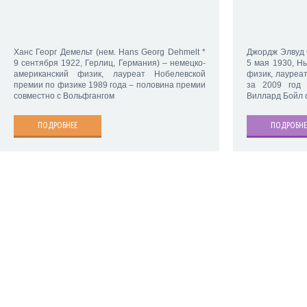
Ханс Георг Демельт (нем. Hans Georg Dehmelt *
Джордж Элвуд С
9 сентября 1922, Герлиц, Германия) – немецко-
5 мая 1930, Н
американский физик, лауреат Нобелевской
физик, лауреа
премии по физике 1989 года – половина премии
за 2009 год
совместно с Вольфгангом
Виллард Бойл 
ПОДРОБНЕЕ
ПОДРОБНЕ