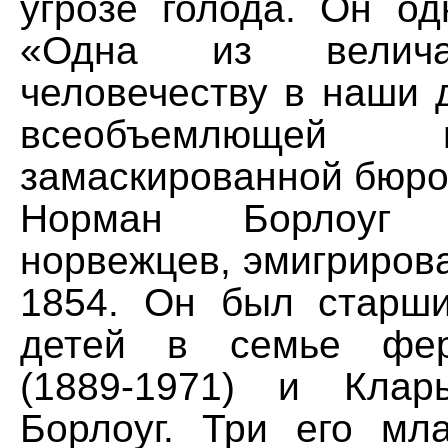
угрозе голода. Он од
«Одна из велича
человечеству в наши 
всеобъемлющей
замаскированной бюро
Норман Борлоуг
норвежцев, эмигриров
1854. Он был старш
детей в семье фер
(1889-1971) и Клар
Борлоуг. Три его мл