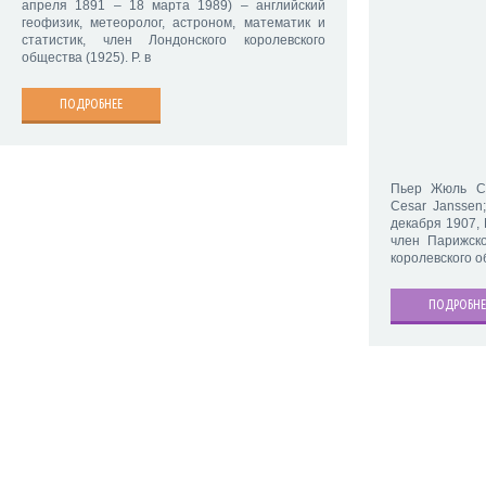
апреля 1891 – 18 марта 1989) – английский
геофизик, метеоролог, астроном, математик и
статистик, член Лондонского королевского
общества (1925). Р. в
ПОДРОБНЕЕ
Пьер Жюль Се
Cesar Janssen
декабря 1907,
член Парижско
королевского 
ПОДРОБНЕ