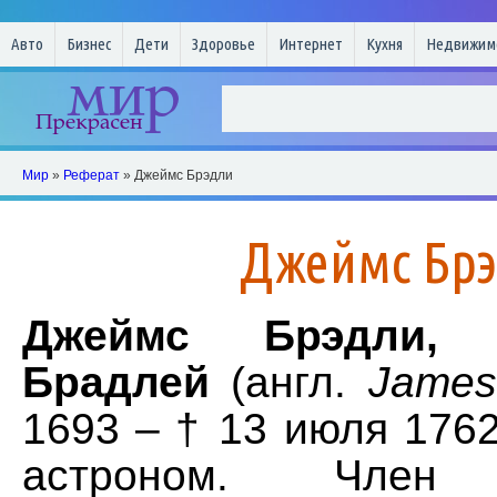
Авто
Бизнес
Дети
Здоровье
Интернет
Кухня
Недвижим
Мир
»
Реферат
» Джеймс Брэдли
Джеймс Бр
Джеймс Брэдли,
и
Брадлей
(англ.
James
1693 – † 13 июля 1762
астроном. Член 