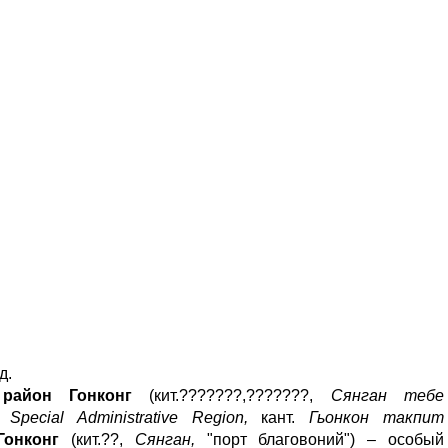
д.
район Гонконг
(кит.???????,???????,
Сянган тебе
pecial Administrative Region,
кант.
Гьонкон такпит
Гонконг
(кит.??,
Сянган,
"порт благовоний") – особый