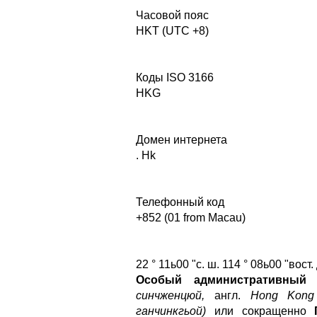
Часовой пояс
HKT (UTC +8)
Коды ISO 3166
HKG
Домен интернета
. Hk
Телефонный код
+852 (01 from Macau)
22 ° 11ь00 "с. ш. 114 ° 08ь00 "вост. 
Особый административный 
синчженцюй,
англ.
Hong Kong S
ганчинкгьой)
или сокращенно