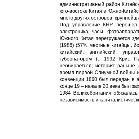
административный район Китайс
юго-востоке Китая в Южно-Китайск
много других островов, крупнейши
Под управление КНР перешел 1
электроника, часы, фотоаппарат
Южного Китая перегружается зде
(1986) (57% местные китайцы, б
китайский, английский, упра
губернатором (с 1992 Крис Па
необираеться; история: раньше 
время первой Опиумной войны и
конвенции 1860 был передан в а
конце 19 – начале 20 века был за
1984 Великобритания обязалась 
независимость и капиталистически