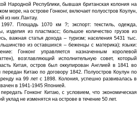
кой Народной Республики, бывшая британская колония на
ом море, на острове Гонконг, включает полуостров Коулун,
й из них Лантау.
997. Площадь 1070 км ?; экспорт: текстиль, одежда,
ы, изделия из пластмасс; большое количество грузов из
сь, важная статья дохода – туризм; населения 5431 тыс.
ольшинство из оставшихся – беженцы с материка); языки:
вление: Гонконг управляется назначенным королевой
ттен), возглавляющий исполнительную совет, который
часть Китая, остров был оккупирован Англией в 1841 во
 передан Китаю по договору 1842. Полуостров Коулун по
ренду на 99 лет с 1898. Колония, успешно развивалась в
хвачен в 1941-1945 Японией.
передать Гонконг Китаю, с условием, что экономическая
й уклад не изменятся на острове в течение 50 лет.