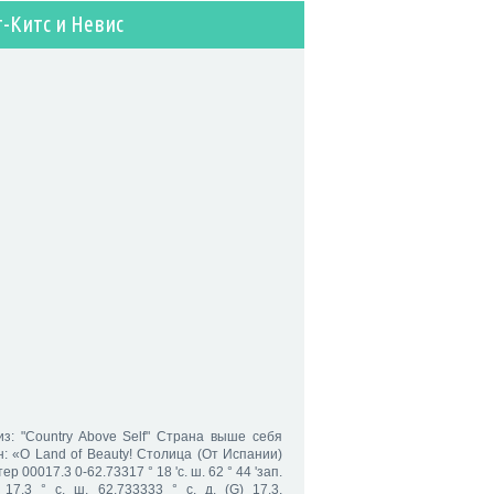
т-Китс и Невис
из: "Country Above Self" Страна выше себя
н: «O Land of Beauty! Столица (От Испании)
ер 00017.3 0-62.73317 ° 18 'с. ш. 62 ° 44 'зап.
/ 17.3 ° с. ш. 62.733333 ° с. д. (G) 17.3,