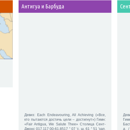
Антигуа и Барбуда
Сен
Девиз: Each Endeavouring, All Achieving («Все,
Дев
кто пытаются достичь цели – достигнут») Гимн:
Гим
«Fair Antigua, We Salute Thee» Столица Сент-
Баст
Джонс 017.117 00-61.8517 ° 07 'с. ш. 61 ° 51 'зап.
д. 