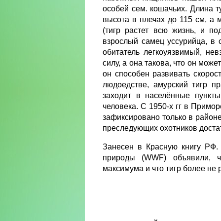
особей сем. кошачьих. Длина т
высота в плечах до 115 см, а м
(тигр растет всю жизнь, и по
взрослый самец уссурийца, в с
обитатель легкоуязвимый, не
силу, а она такова, что он мож
он способен развивать скорос
людоедстве, амурский тигр пр
заходит в населённые пункты.
человека. С 1950-х гг в Примо
зафиксировано только в районе 
преследующих охотников достат
Занесен в Красную книгу РФ.
природы (WWF) объявили, чт
максимума и что тигр более не