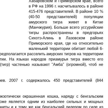
Хабаровском и Приморском крае, всего
в РФ на 1996 г. насчитывалось в районе
415-476 представителей. В районе 10 %
(40-50 представителей) популяции
амурского тигра живет в Китае
(Манчжурия). Больше всего уссурийские
тигры распространены в предгорьях
Сихотэ-Алинь в Лазовском районе
Приморского края, где на относительно
маленький территории обитает любой 6-
Предполагается расселить амурских тигров на территории
тии. На языках народов приамурья тигра вместо его
(тигр) частенько называют "Амба" (огромной), чтоб не
в. 2007 г. содержалось 450 представителей (844
экзотически окрашенная кошка, наряду с бенгальским
 тоже является одним из наиболее сильных и мощных
еты и к тому же как бенгальский лидером по силе из