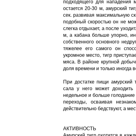
подходящего для нападения м
остается 20-30 м, амурский ти
сек. развивая максимальную ск
подобный скоростью он не може
слегка отдыхает, а после уходи
м, а кабана больше упорно, ин
собственного основного недруг
тяжелее его самого он спос
укромное место, тигр приступае
мяса. В районе крупной добыч
доля времени и только иногда в
При достатке пищи амурский т
сала у него может доходить 
недельное и больше голодание 
переходы, осваивая незнак
действительно бедствуют, а мес
АКТИВНОСТЬ
Амурский тигр охотится в кажд