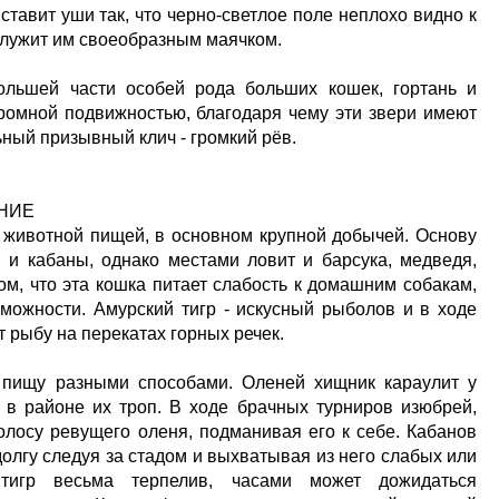
а ставит уши так, что черно-светлое поле неплохо видно к
служит им своеобразным маячком.
большей части особей рода больших кошек, гортань и
ромной подвижностью, благодаря чему эти звери имеют
ный призывный клич - громкий рёв.
НИЕ
о животной пищей, в основном крупной добычей. Основу
 и кабаны, однако местами ловит и барсука, медведя,
том, что эта кошка питает слабость к домашним собакам,
можности. Амурский тигр - искусный рыболов и в ходе
 рыбу на перекатах горных речек.
 пищу разными способами. Оленей хищник караулит у
я в районе их троп. В ходе брачных турниров изюбрей,
олосу ревущего оленя, подманивая его к себе. Кабанов
долгу следуя за стадом и выхватывая из него слабых или
тигр весьма терпелив, часами может дожидаться