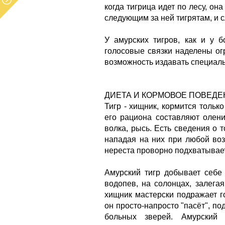
когда тигрица идет по лесу, он
следующим за ней тигрятам, и 
У амурских тигров, как и у 
голосовые связки наделены ог
возможность издавать специаль
ДИЕТА И КОРМОВОЕ ПОВЕДЕ
Тигр - хищник, кормится тольк
его рациона составляют олени
волка, рысь. Есть сведения о 
нападая на них при любой воз
нереста проворно подхватывает
Амурский тигр добывает себе
водопев, на солонцах, залега
хищник мастерски подражает г
он просто-напросто "пасёт", по
больных зверей. Амурский 