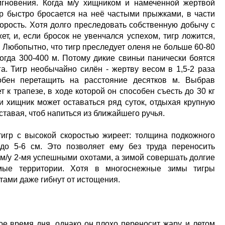
гновения. Когда м/у хищником и намеченной жертвой
гр быстро бросается на неё частыми прыжками, в части
орость. Хотя долго преследовать собственную добычу с
т, и, если бросок не увенчался успехом, тигр ложится,
т. Любопытно, что тигр преследует оленя не больше 60-80
огда 300-400 м. Потому дикие свиньи панически боятся
а. Тигр необычайно силён - жертву весом в 1,5-2 раза
обен перетащить на расстояние десятков м. Выбрав
т к трапезе, в ходе которой он способен съесть до 30 кг
и хищник может оставаться ряд суток, отдыхая крупную
ставая, чтоб напиться из ближайшего ручья.
игр с высокой скоростью жиреет: толщина подкожного
до 5-6 см. Это позволяет ему без труда переносить
м/у 2-мя успешными охотами, а зимой совершать долгие
омые территории. Хотя в многоснежные зимы тигры
тами даже гибнут от истощения.
ое время дня, однако он плохо переносит жару, и летом