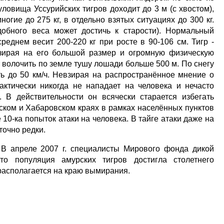
уловища Уссурийских тигров доходит до 3 м (с хвостом),
ногие до 275 кг, в отдельно взятых ситуациях до 300 кг.
добного веса может достичь к старости). Нормальный
реднем весит 200-220 кг при росте в 90-106 см. Тигр -
взирая на его большой размер и огромную физическую
ет волочить по земле тушу лошади больше 500 м. По снегу
ть до 50 км/ч. Невзирая на распространённое мнение о
актически никогда не нападает на человека и нечасто
 В действительности он всячески старается избегать
рском и Хабаровском краях в рамках населённых пунктов
10-ка попыток атаки на человека. В тайге атаки даже на
очно редки.
 В апреле 2007 г. специалисты Мирового фонда дикой
о популяция амурских тигров достигла столетнего
 располагается на краю вымирания.