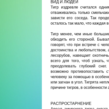
ВИД И ЛЮДЕЙ
Тигр издревле считался одни
отваживались только смельчак
зависти его соседа. Так прод
осталось так мало, что каждая 
Тигр менее, чем иные большие 
обходить его стороной. Бывал
говорят, что при встрече с че
достоинства и любопытством, а
лесорубов, навещает охотничь
всего для того, чтоб узнать,
преодолевать глубокий снег
возможно противопоставить с
человеку за помощью в особенн
или загнан в угол. Тигрята неп
причине тигров, в особенности 
РАСПРОСТАРНЕНИЕ
Ареал амурского тигра охват