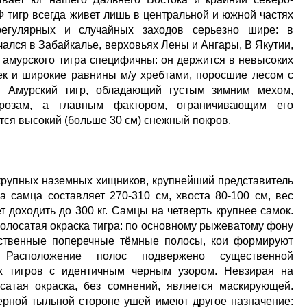
Ф тигр всегда живет лишь в центральной и южной частях
регулярных и случайных заходов серьезно шире: в
чался в Забайкалье, верховьях Лены и Ангары, В Якутии,
 амурского тигра специфичны: он держится в невысоких
ек и широкие равнины м/у хребтами, поросшие лесом с
. Амурский тигр, обладающий густым зимним мехом,
розам, а главным фактором, ограничивающим его
ется высокий (больше 30 см) снежный покров.
 крупных наземных хищников, крупнейший представитель
а самца составляет 270-310 см, хвоста 80-100 см, вес
 доходить до 300 кг. Самцы на четверть крупнее самок.
олосатая окраска тигра: по основному рыжеватому фону
ественные поперечные тёмные полосы, кои формируют
 Расположение полос подвержено существенной
-х тигров с идентичным черным узором. Невзирая на
осатая окраска, без сомнений, является маскирующей.
рной тыльной стороне ушей имеют другое назначение: