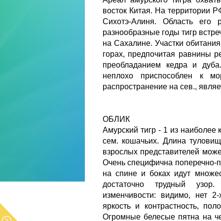
восток Китая. На территории Р
Сихотэ-Алиня. Область его 
разнообразные годы тигр встре
на Сахалине. Участки обитания
горах, предпочитая равнины р
преобладанием кедра и дуба
неплохо приспособлен к мо
распространение на сев., явля
ОБЛИК
Амурский тигр - 1 из наиболее
сем. кошачьих. Длина туловищ
взрослых представителей может
Очень специфична поперечно-п
на спине и боках идут множ
достаточно трудный узор.
изменчивости: видимо, нет 2
яркость и контрастность, пол
Огромные белесые пятна на че