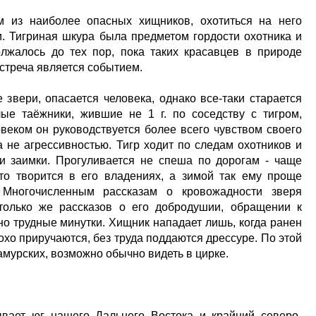
м из наиболее опасных хищников, охотиться на него
и. Тигриная шкура была предметом гордости охотника и
олжалось до тех пор, пока таких красавцев в природе
встреча является событием.
звери, опасается человека, однако все-таки старается
ые таёжники, жившие не 1 г. по соседству с тигром,
ловеком он руководствуется более всего чувством своего
 не агрессивностью. Тигр ходит по следам охотников и
и заимки. Прогуливается не спеша по дорогам - чаще
 что творится в его владениях, а зимой так ему проще
. Многочисленным рассказам о кровожадности зверя
только же рассказов о его добродушии, обращении к
о трудные минутки. Хищник нападает лишь, когда ранен
лохо приручаются, без труда поддаются дрессуре. По этой
амурских, возможно обычно видеть в цирке.
ывает юг нашего Дальнего Востока и крайний северо-