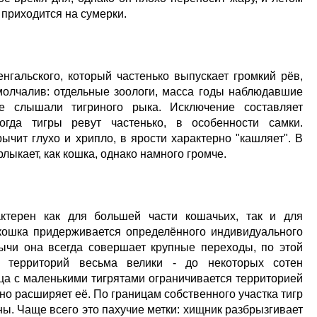
 приходится на сумерки.
енгальского, который частенько выпускает громкий рёв,
 молчалив: отдельные зоологи, масса годы наблюдавшие
е слышали тигриного рыка. Исключение составляет
огда тигры ревут частенько, в особенности самки.
чит глухо и хрипло, в ярости характерно "кашляет". В
ыкает, как кошка, однако намного громче.
ктерен как для большей части кошачьих, так и для
 кошка придерживается определённого индивидуального
бычи она всегда совершает крупные переходы, по этой
х территорий весьма велики - до некоторых сотен
ца с маленькими тигрятами ограничивается территорией
енно расширяет её. По границам собственного участка тигр
ы. Чаще всего это пахучие метки: хищник разбрызгивает