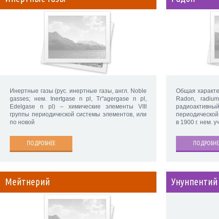
Инертные газы (рус. инертные газы, англ. Noble
Общая характер
gasses; нем. Inertgase n pl, Tr"agergase n pl,
Radon, radiu
Edelgase n pl) – химические элементы VIII
радиоактив
группы периодической системы элементов, или
периодической
по новой
в 1900 г. нем. 
ПОДРОБНЕЕ
ПОДРОБНЕ
Мейтнерий
Унунпентий