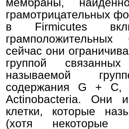
мембраны, найденн
грамотрицательных фо
в Firmicutes вк
грамположительных 
сейчас они ограничив
группой связанны
называемой груп
содержания G + C, 
Actinobacteria. Они 
клетки, которые наз
(хотя некоторые п