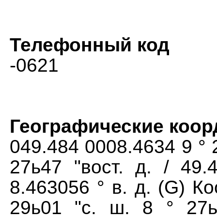
Телефонный код
-0621
Географические коо
049.484 0008.4634 9 ° 2
27ь47 "вост. д. / 49.
8.463056 ° в. д. (G) К
29ь01 "с. ш. 8 ° 27ь