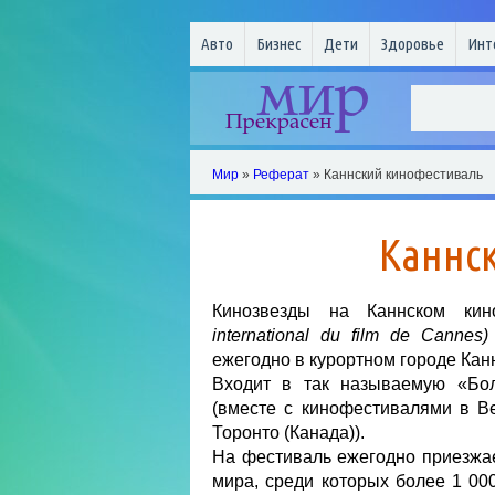
Авто
Бизнес
Дети
Здоровье
Инт
Мир
»
Реферат
» Каннский кинофестиваль
Каннс
Кинозвезды на Каннском ки
international du film de Cannes)
ежегодно в курортном городе Кан
Входит в так называемую «Бо
(вместе с кинофестивалями в В
Торонто (Канада)).
На фестиваль ежегодно приезжа
мира, среди которых более 1 00