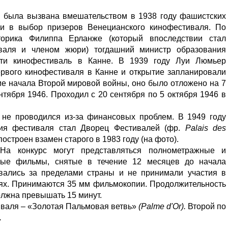
я была вызвана вмешательством в 1938 году фашистских
ии в выбор призеров Венецианского кинофестиваля. По
торика Филиппа Ерланже (который впоследствии стал
валя и членом жюри) тогдашний министр образования
и кинофестиваль в Канне. В 1939 году Луи Люмьер
ервого кинофестиваля в Канне и открытие запланировали
ие начала Второй мировой войны, оно было отложено на 7
нтября 1946. Проходил с 20 сентября по 5 октября 1946 в
 не проводился из-за финансовых проблем. В 1949 году
ия фестиваля стал Дворец Фестивалей (фр.
Palais des
остроен взамен старого в 1983 году (на фото).
На конкурс могут представляться полнометражные и
ные фильмы, снятые в течение 12 месяцев до начала
вались за пределами страны и не принимали участия в
лях. Принимаются 35 мм фильмокопии. Продолжительность
лжна превышать 15 минут.
валя – «Золотая Пальмовая ветвь»
(Palme d'Or).
Второй по
.