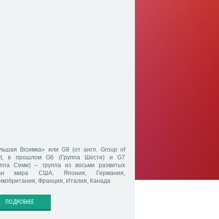
льшая Вiсимка» или G8 (от англ. Group of
ht, в прошлом G6 (Группа Шести) и G7
уппа Семи) – группа из восьми развитых
ран мира США, Япония, Германия,
икобритания, Франция, Италия, Канада
ПОДРОБНЕЕ