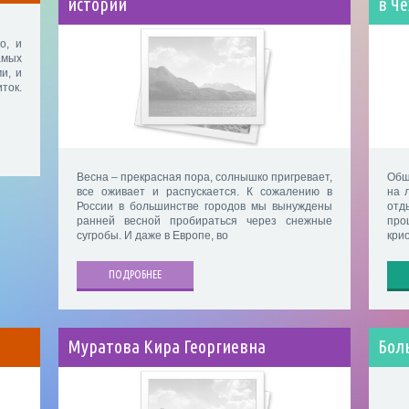
истории
в Че
о, и
амых
и, и
ток.
Весна – прекрасная пора, солнышко пригревает,
Общ
все оживает и распускается. К сожалению в
на 
России в большинстве городов мы вынуждены
отд
ранней весной пробираться через снежные
про
сугробы. И даже в Европе, во
кри
ПОДРОБНЕЕ
Муратова Кира Георгиевна
Бол