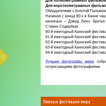
Для полнометражных фильмов
Для короткометражных фильм
Обладателями «Золотой Пальмово
Начиная с конца 80-х в Канне ч
киноязык – Дэвид Линч, братья
Стивен Содерберг.
60-й ежегодный Каннский фестива
61-й ежегодный Каннский фестива
62-й ежегодный Каннский фестива
63-й ежегодный Каннский фестива
64-й ежегодный Каннский фестива
Лучшие фотографы мира
собра
потрясающими фотографиями
Пивные фестивали мира