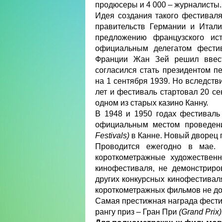
продюсеры и 4 000 – журналисты.
Идея создания такого фестивал
правительств Германии и Итал
предложению французского ис
официальным делегатом фести
Франции Жан Зей решил ввест
согласился стать президентом п
на 1 сентября 1939. Но вследств
лет и фестиваль стартовал 20 се
одном из старых казино Канну.
В 1948 и 1950 годах фестиваль
официальным местом проведен
Festivals)
в Канне. Новый дворец п
Проводится ежегодно в мае. 
короткометражные художествен
кинофестиваля, не демонстриро
других конкурсных кинофестива
короткометражных фильмов не до
Самая престижная награда фести
рангу приз – Гран При
(Grand Prix)