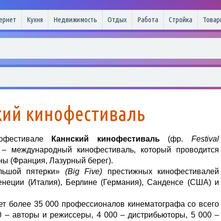
ернет
Кухня
Недвижимость
Отдых
Работа
Стройка
Товар
кий кинофестиваль
нофестивале
Каннский кинофестиваль
(фр.
Festival
– международный кинофестиваль, который проводится
ны (Франция, Лазурный берег).
льшой пятерки»
(Big Five)
престижных кинофестивалей
енеции (Италия), Берлине (Германия), Санденсе (США) и
ет более 35 000 профессионалов кинематографа со всего
0 – авторы и режиссеры, 4 000 – дистрибьюторы, 5 000 –