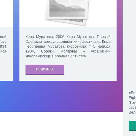
ной,
Кира Муратова, 2006 Кира Муратова, Первый
рус.
Одесский международный кинофестиваль Кира
934,
Георгиевна Муратова (Короткова, * 5 ноября
иса,
1934, Сороки, Молдова) – украинский
кинорежиссер. Народная артистка
ПОДРОБНЕЕ
«Бо
Eig
(Гр
ст
Вел