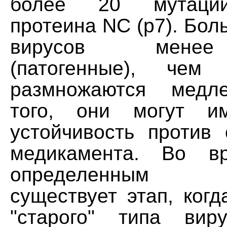
более 20 мутаций
протеина NC (p7). Бол
вирусов мене
(патогенные), чем
размножаются медл
того, они могут и
устойчивость против 
медикамента. Во в
определенным п
существует этап, ког
"старого" типа вир