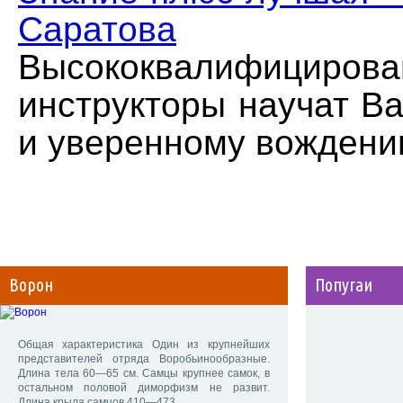
Саратова
Высококвалифициров
инструкторы научат В
и уверенному вождени
Ворон
Попугаи
Общая характеристика Один из крупнейших
представителей отряда Воробьинообразные.
Длина тела 60—65 см. Самцы крупнее самок, в
остальном половой диморфизм не развит.
Длина крыла самцов 410—473,