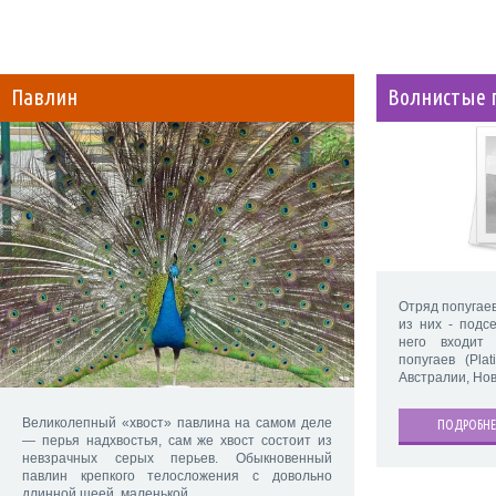
Павлин
Волнистые 
Отряд попугаев
из них - подс
него входит 
попугаев (Plat
Австралии, Но
Великолепный «хвост» павлина на самом деле
ПОДРОБНЕ
— перья надхвостья, сам же хвост состоит из
невзрачных серых перьев. Обыкновенный
павлин крепкого телосложения с довольно
длинной шеей, маленькой