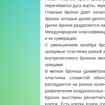
перегибается дуга аорты, чер
Главные бронхи дают начало
бронхи, которые далее делят
Далее бронхи разделяются на 
Международная классификаци
и их нумерацию.
С уменьшением калибра бро
хрящевые пластинки разной в
внутрилегочного бронхов яв
хрящами.
В мелких бронхах (диаметро
пластинка слизистой обол
распадаются на разное колич
разветвления воздухоносных 
Бронхи выстланы реснитчат
клеток. Есть клетки Клара 