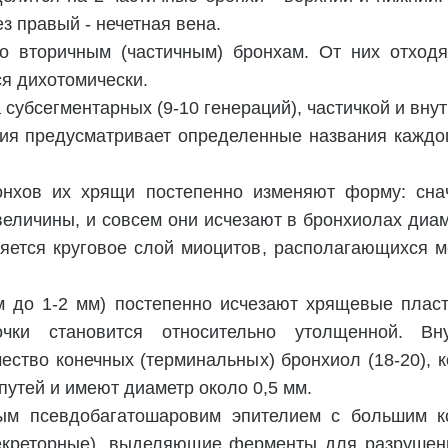
ез правый - нечетная вена.
 вторичным (частичным) бронхам. От них отходя
ся дихотомически.
субсегментарных (9-10 генераций), частичкой и вну
я предусматривает определенные названия каждог
нхов их хрящи постепенно изменяют форму: снач
еличины, и совсем они исчезают в бронхиолах диам
ляется круговое слой миоцитов, располагающихся м
м до 1-2 мм) постепенно исчезают хрящевые плас
очки становится относительно утолщенной. Вну
ество конечных (терминальных) бронхиол (18-20),
путей и имеют диаметр около 0,5 мм.
ым псевдобагатошаровим эпителием с большим к
(секреторные), выделяющие ферменты для разрушен