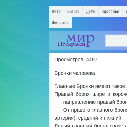
Авто
Бизнес
Дети
Здоровье
Финансы
Просмотров: 4497
Бронхи человека
Главные Бронхи имеют такое ж
Правый бронх шире и короче
направлению правый брон
От правого главного брон
артерия), средний и нижний.
Левый главный бронх сразу д