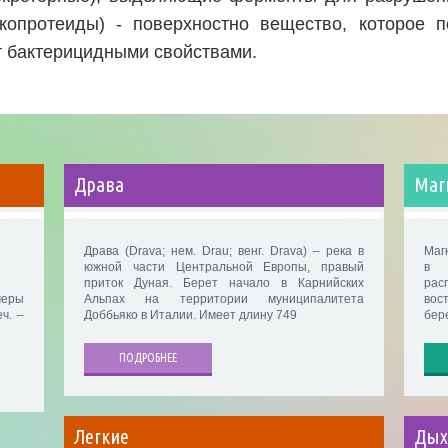
копротеиды) - поверхностно вещество, которое п
т бактерицидными свойствами.
Драва
Маг
Драва (Drava; нем. Drau; венг. Drava) – река в
Магн
южной части Центральной Европы, правый
в Ч
приток Дуная. Берет начало в Карнийских
рас
меры
Альпах на территории муниципалитета
вос
ч. –
Доббьяко в Италии. Имеет длину 749
бер
ПОДРОБНЕЕ
Легкие
Дых