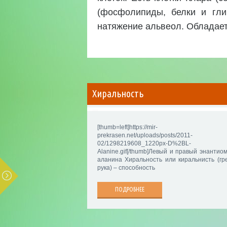
(фосфолипиды, белки и гли
натяжение альвеол. Обладае
Хиральность
[thumb=left]https://mir-
prekrasen.net/uploads/posts/2011-
02/1298219608_1220px-D%2BL-
Alanine.gif[/thumb]Левый и правый энантио
аланина Хиральность или киральнисть (гре
рука) – способность
ПОДРОБНЕЕ