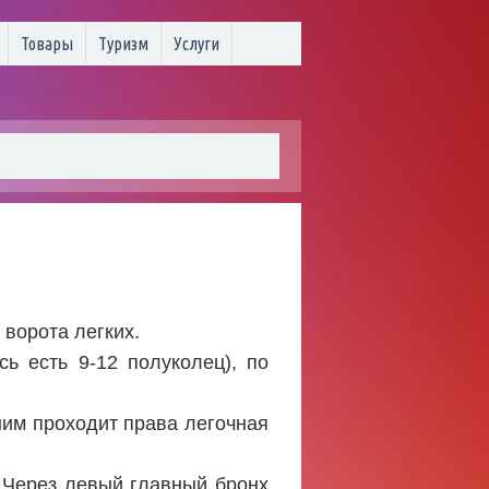
Товары
Туризм
Услуги
 ворота легких.
ь есть 9-12 полуколец), по
 ним проходит права легочная
. Через левый главный бронх