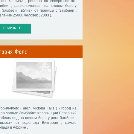
осы Каприви , региона на северо-востоке
ибии , расположенная на южном берегу
и Замбези , вблизи от границы с Замбией .
ление 25000 человек ( 2003 ).
ПОДРОБНЕЕ
тория-Фолс
ория-Фолс ( англ. Victoria Falls ) - город на
еро-западе Зимбабве в провинции Северный
абелеленд на южном берегу реки Замбези ,
лизости от водопада Виктория , самого
опада в Африке .