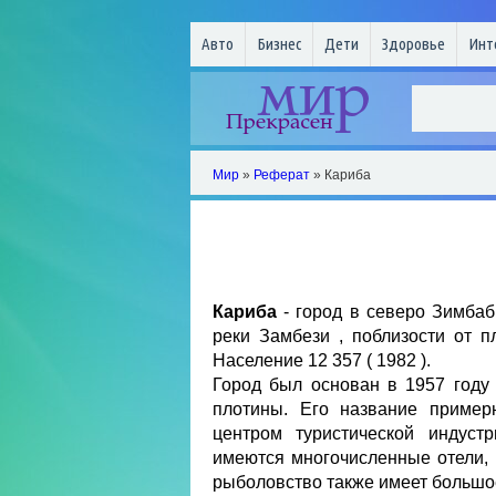
Авто
Бизнес
Дети
Здоровье
Инт
Мир
»
Реферат
» Кариба
Кариба
- город в северо Зимба
реки Замбези , поблизости от п
Население 12 357 ( 1982 ).
Город был основан в 1957 году 
плотины. Его название пример
центром туристической индуст
имеются многочисленные отели, 
рыболовство также имеет большое