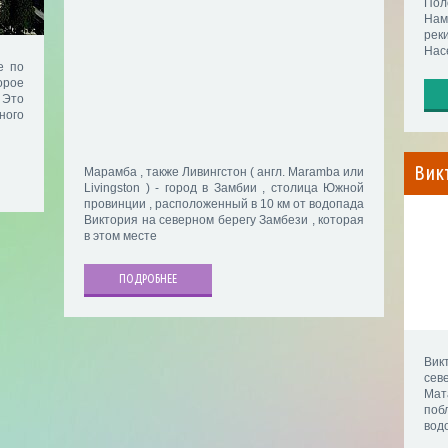
Пол
Нам
рек
Насе
е по
рое
 Это
ого
Вик
Марамба , также Ливингстон ( англ. Maramba или
Livingston ) - город в Замбии , столица Южной
провинции , расположенный в 10 км от водопада
Виктория на северном берегу Замбези , которая
в этом месте
ПОДРОБНЕЕ
Викт
сев
Мат
поб
вод