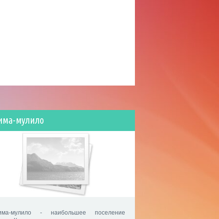
има-мулило
има-мулило - наибольшее поселение