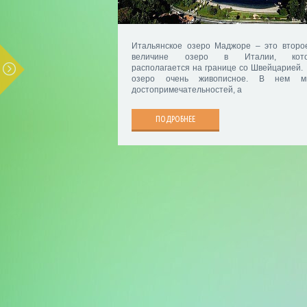
Итальянское озеро Маджоре – это второ
величине озеро в Италии, кото
располагается на границе со Швейцарией.
озеро очень живописное. В нем мн
достопримечательностей, а
ПОДРОБНЕЕ