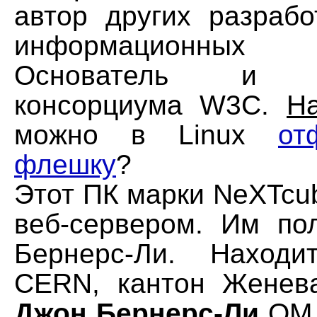
автор других разрабо
информационных 
Основатель и пр
консорциума W3C.
Н
можно в Linux
от
флешку
?
Этот ПК марки NeXTcu
веб-сервером. Им по
Бернерс-Ли. Наход
CERN, кантон Жене
Джон Бернерс-Ли
OM, 