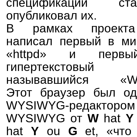
спецификации ст
опубликовал их.
В рамках проекта
написал первый в ми
«httpd» и перв
гипертекстовый в
называвшийся «Wor
Этот браузер был о
WYSIWYG-редакто
WYSIWYG от
W
hat
Y
hat
Y
ou
G
et, «что