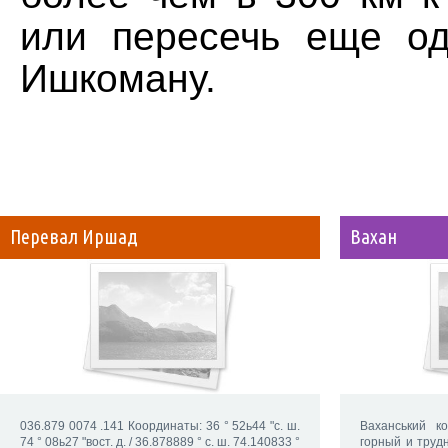
или пересечь еще о
Ишкоману.
Перевал Иршад
Вахан
036.879 0074 .141 Координаты: 36 ° 52ь44 "с. ш.
Ваханський к
74 ° 08ь27 "вост. д. / 36.878889 ° с. ш. 74.140833 °
горный и труд