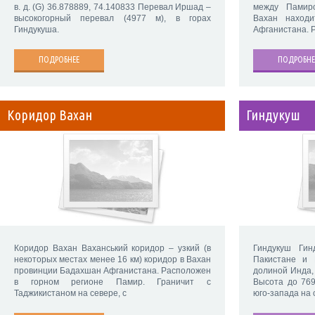
в. д. (G) 36.878889, 74.140833 Перевал Иршад –
между Памир
высокогорный перевал (4977 м), в горах
Вахан находи
Гиндукуша.
Афганистана. 
ПОДРОБНЕЕ
ПОДРОБНЕ
Коридор Вахан
Гиндукуш
Коридор Вахан Ваханський коридор – узкий (в
Гиндукуш Гин
некоторых местах менее 16 км) коридор в Вахан
Пакистане и 
провинции Бадахшан Афганистана. Расположен
долиной Инда, 
в горном регионе Памир. Граничит с
Высота до 769
Таджикистаном на севере, с
юго-запада на 