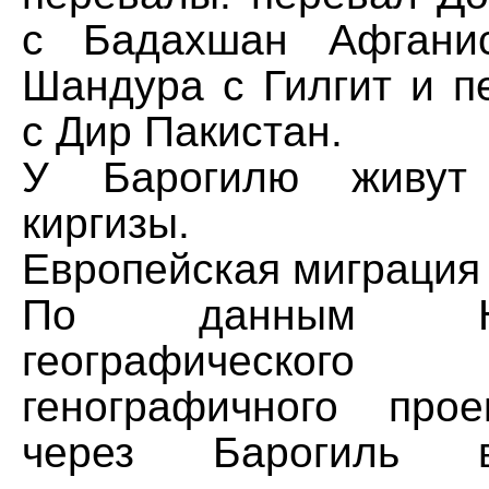
с Бадахшан Афганис
Шандура с Гилгит и п
с Дир Пакистан.
У Барогилю живут
киргизы.
Европейская миграция
По данным Наци
географическог
генографичного про
через Барогиль 