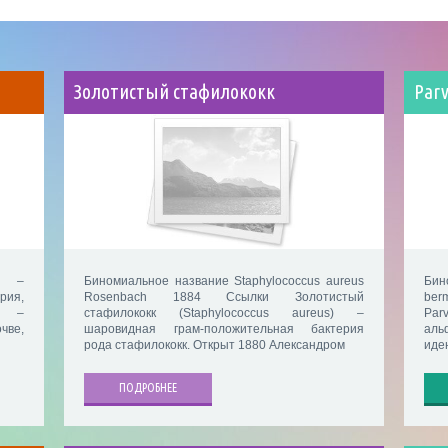
Золотистый стафилококк
Parv
us –
Биномиальное название Staphylococcus aureus
Бин
рия,
Rosenbach 1884 Ссылки Золотистый
ber
ии –
стафилококк (Staphylococcus aureus) –
Par
чве,
шаровидная грам-положительная бактерия
ал
рода стафилококк. Открыт 1880 Александром
иде
ПОДРОБНЕЕ