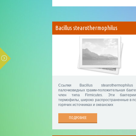
Bacillus stearothermophilus
Ссылки Bacillus stearothermophil
палочковидных грамм-положительная бакте
член типа Firmicutes. Эти бактер
термофилы, широко распространенные в по
горячих источниках и океанских
ПОДРОБНЕЕ