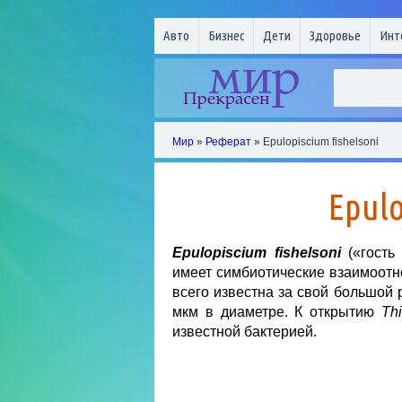
Авто
Бизнес
Дети
Здоровье
Инт
Мир
»
Реферат
» Epulopiscium fishelsoni
Epulo
Epulopiscium fishelsoni
(«гость 
имеет симбиотические взаимоотн
всего известна за свой большой 
мкм в диаметре. К открытию
Th
известной бактерией.