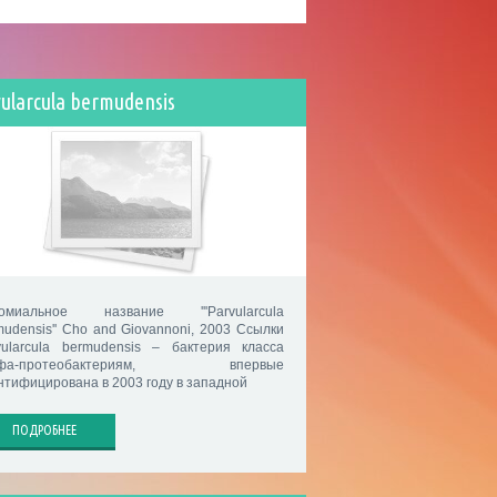
ularcula bermudensis
омиальное название '''Parvularcula
mudensis'' Cho and Giovannoni, 2003 Ссылки
vularcula bermudensis – бактерия класса
ьфа-протеобактериям, впервые
нтифицирована в 2003 году в западной
ПОДРОБНЕЕ