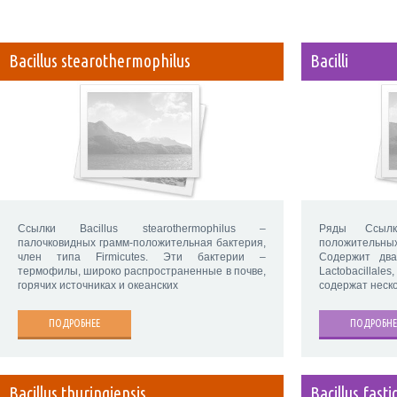
Bacillus stearothermophilus
Bacilli
Ссылки Bacillus stearothermophilus –
Ряды Ссылк
палочковидных грамм-положительная бактерия,
положительны
член типа Firmicutes. Эти бактерии –
Содержит два
термофилы, широко распространенные в почве,
Lactobacilla
горячих источниках и океанских
содержат неско
ПОДРОБНЕЕ
ПОДРОБНЕ
Bacillus thuringiensis
Bacillus fasti