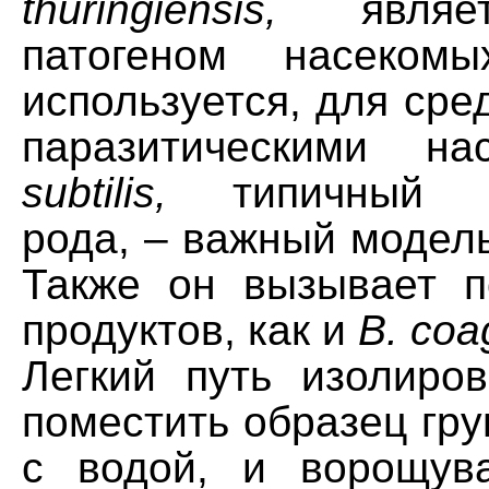
thuringiensis,
являет
патогеном насеком
используется, для сре
паразитическими н
subtilis,
типичный пр
рода, – важный модел
Также он вызывает 
продуктов, как и
B. coa
Легкий путь изолиро
поместить образец гру
с водой, и ворощув