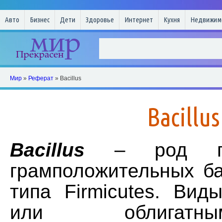
Авто
Бизнес
Дети
Здоровье
Интернет
Кухня
Недвижим
Мир
»
Реферат
» Bacillus
Bacillus
Bacillus
– род пал
грамположительных ба
типа Firmicutes. Ви
или облигат